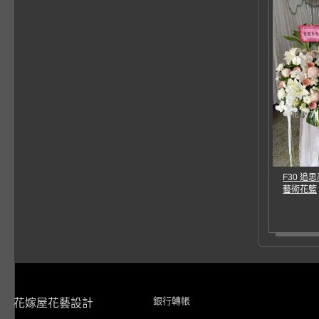
F30 
藝術花籃
銀行轉帳
花嫁屋花藝設計