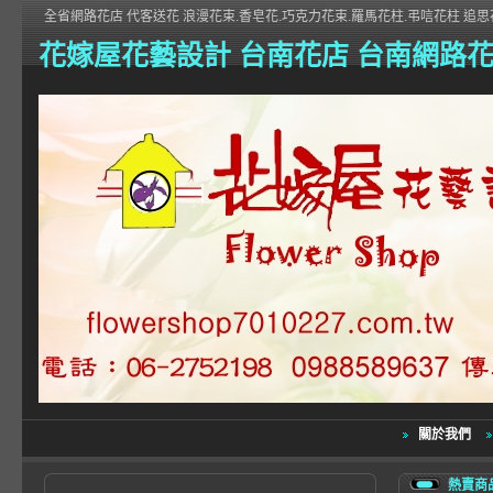
全省網路花店 代客送花 浪漫花束.香皂花.巧克力花束.羅馬花柱.弔唁花柱 追思花
花嫁屋花藝設計 台南花店 台南網路
關於我們
熱賣商