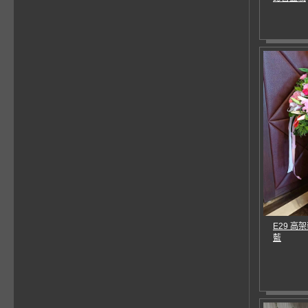
E29 高
藍