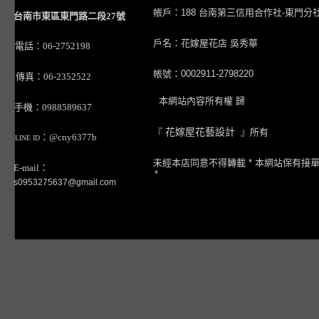
帳戶：188 台南第三信用合作社-東門分
台南市東區東門路二段27號
戶名：花嫁屋花店 吳秀華
電話：06-2752198
帳號：0002911-2798220
傳真：06-2352522
本網站內容所有權 歸
手機：0988589637
『
花嫁屋花藝設計
』所有
：@cny6377b
LINE ID
未經本店同意不得轉載 * 本網站保有接
E-mail：
*
s0953275637@gmail.com