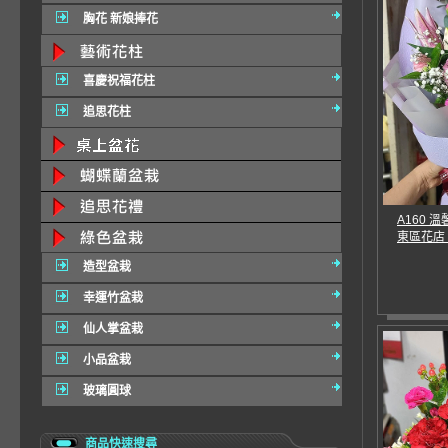
胸花 新娘捧花
喜慶祝福花柱
追思花柱
A160 
東區花店
造型盆栽
幸運竹盆栽
仙人掌盆栽
小品盆栽
玻璃圓球
商品快速搜尋