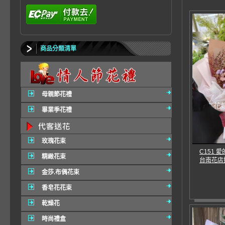
商品分類清單
母親節花禮
畢業季花禮
玫瑰花束
C151 
精緻花束
台南花店
金莎.布偶花束
香皂花花束
乾燥花
時尚禮盒