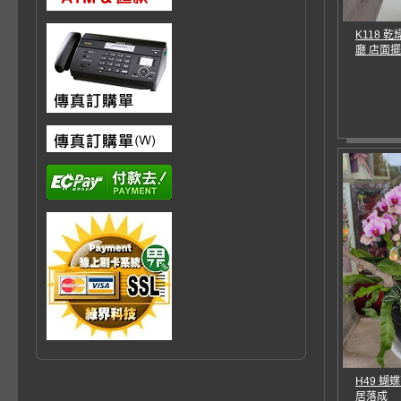
K118 
廳 店面
H49 蝴
居落成