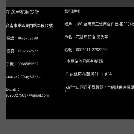
銀行轉帳
花嫁屋花藝設計
帳戶：188 台南第三信用合作社-東門分
台南市東區東門路二段27號
戶名：花嫁屋花店 吳秀華
電話：06-2752198
帳號：0002911-2798220
傳真：06-2352522
本網站內容所有權 歸
手機：0988589637
『
花嫁屋花藝設計
』所有
：@cny6377b
LINE ID
未經本店同意不得轉載 * 本網站保有接
E-mail：
*
s0953275637@gmail.com