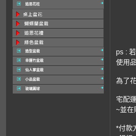
追思花柱
ps 
造型盆栽
使用品
幸運竹盆栽
仙人掌盆栽
為了
小品盆栽
玻璃圓球
宅配運
~並在
*付款方