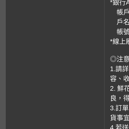
*銀行
帳戶：
戶名
帳號：0
*線上
◎注
1.請
容、收
2. 
良，
3.訂
貨事
4.若