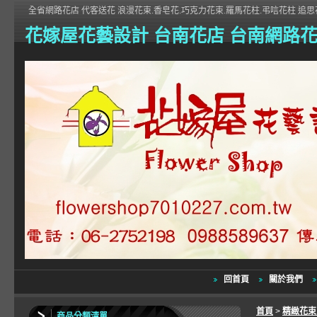
全省網路花店 代客送花 浪漫花束.香皂花.巧克力花束.羅馬花柱.弔唁花柱 追思花
花嫁屋花藝設計 台南花店 台南網路
回首頁
關於我們
首頁
>
精緻花
商品分類清單