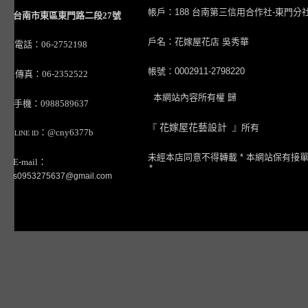
帳戶：188 台南第三信用合作社-東門分
台南市東區東門路二段27號
戶名：花嫁屋花店 吳秀華
電話：06-2752198
帳號：0002911-2798220
傳真：06-2352522
本網站內容所有權 歸
手機：0988589637
『
花嫁屋花藝設計
』所有
：@cny6377b
LINE ID
未經本店同意不得轉載 * 本網站保有接
E-mail：
*
s0953275637@gmail.com