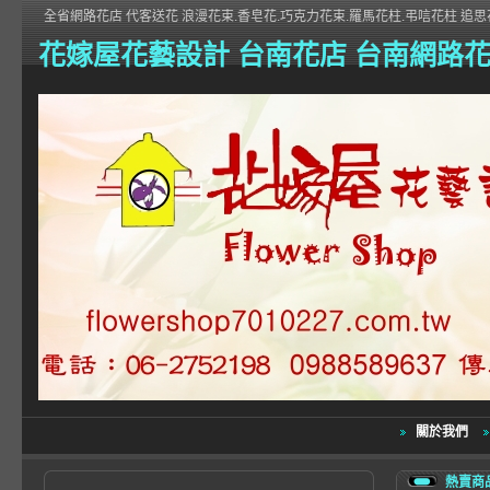
全省網路花店 代客送花 浪漫花束.香皂花.巧克力花束.羅馬花柱.弔唁花柱 追思花
花嫁屋花藝設計 台南花店 台南網路
關於我們
熱賣商