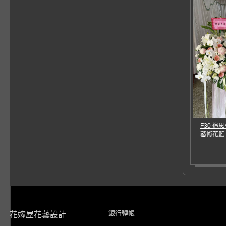
F30 
藝術花籃
銀行轉帳
花嫁屋花藝設計