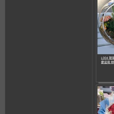
L004 
慶盆栽 