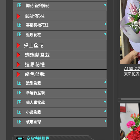
胸花 新娘捧花
喜慶祝福花柱
追思花柱
A160 
東區花店
造型盆栽
幸運竹盆栽
仙人掌盆栽
小品盆栽
玻璃圓球
商品快速搜尋