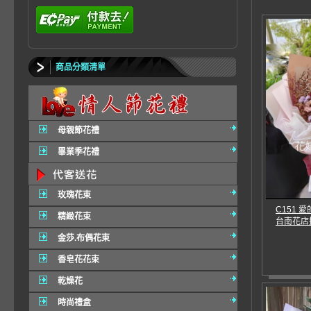
商品分類清單
母親節花禮
畢業季花禮
玫瑰花束
C151 
精緻花束
台南花店
金莎.布偶花束
香皂花花束
乾燥花
時尚禮盒