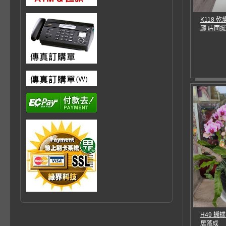
K118 
廳 店面
H49 蝴
居落成