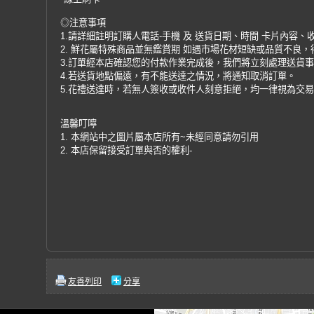
◎注意事項
1.請詳細註明訂購人電話-手機 及 送貨日期、時間 卡片內容、
2. 鮮花屬特殊商品並無鑑賞期 如遇市場花材短缺或品質不良
3.訂單經本店確認您的付款作業完成後，我們將立刻處理送貨
4.若送貨地點偏遠，有不能送達之情況，將通知取消訂單。
5.花禮送達時，若無人簽收或收件人刻意拒絕，均一律視為交
溫馨叮嚀
1. 本網站中之圖片屬本店所有~未經同意請勿引用
2. 本店保留接受訂單與否的權利-
友善列印
分享