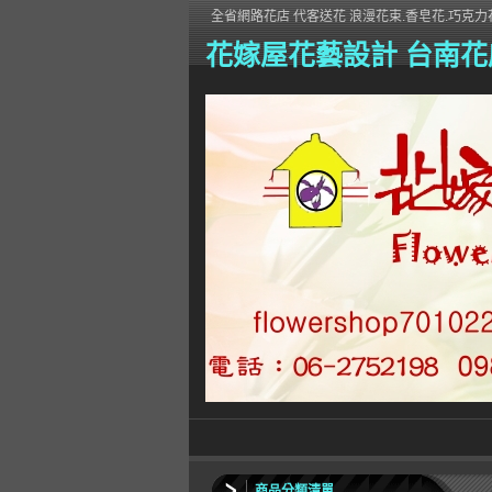
全省網路花店 代客送花 浪漫花束.香皂花.巧克力花
花嫁屋花藝設計 台南花
商品分類清單