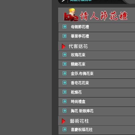
母親節花禮
畢業季花禮
玫瑰花束
精緻花束
金莎.布偶花束
香皂花花束
乾燥花
時尚禮盒
胸花 新娘捧花
喜慶祝福花柱