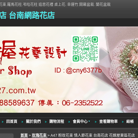
束.羅馬花柱.弔唁花柱 追思花禮 桌上花. 幸運竹.開幕盆栽. 蘭花盆栽
店 台南網路花店
回首頁
關於我們
購物流程
會員中心
查看購物車
結帳
首頁
>
玫瑰花束
> A47 粉玫花束 情人節花束 台南花店 花嫁屋東區花店