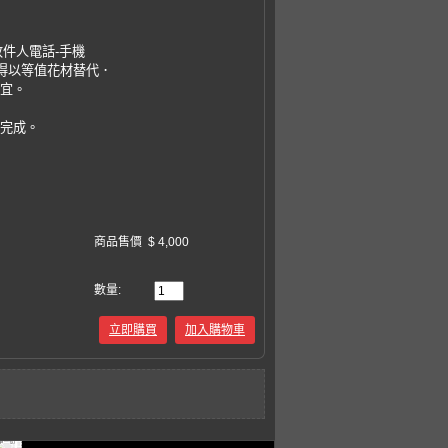
收件人電話-手機
，得以等值花材替代．
事宜。
易完成。
商品售價
$ 4,000
數量:
立即購買
加入購物車