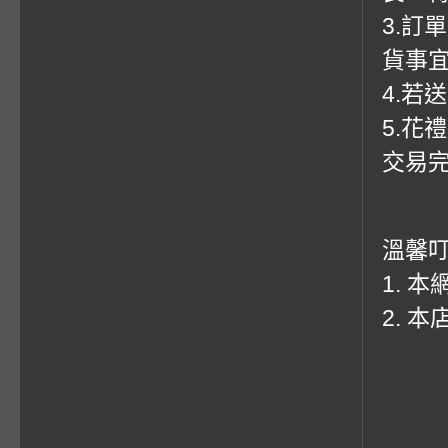
3.訂
貨事
4.若
5.花
交易
溫馨
1. 
2. 