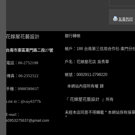
友善列印
銀行轉帳
花嫁屋花藝設計
帳戶：188 台南第三信用合作社-東門分
台南市東區東門路二段27號
戶名：花嫁屋花店 吳秀華
電話：06-2752198
帳號：0002911-2798220
傳真：06-2352522
本網站內容所有權 歸
手機：0988589637
『
花嫁屋花藝設計
』所有
：@cny6377b
LINE ID
未經本店同意不得轉載 * 本網站保有接
E-mail：
*
s0953275637@gmail.com