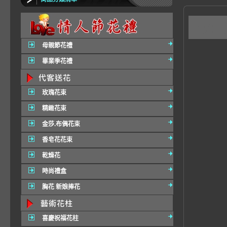
A0
母親節花禮
畢業季花禮
玫瑰花束
精緻花束
金莎.布偶花束
香皂花花束
乾燥花
時尚禮盒
胸花 新娘捧花
喜慶祝福花柱