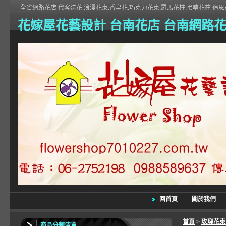
全省網路花店 代客送花 浪漫花束.香皂花.巧克力花束.羅馬花柱.弔唁花柱 追思花
花嫁屋花藝設計 台南花店 台南網路
回首頁
關於我們
首頁
>
玫瑰花
商品分類清單