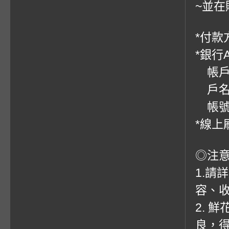
~並在
*付款方
*銀行
帳戶：
戶名
帳號：0
*線上
◎注
1.請
容、收
2. 
良，