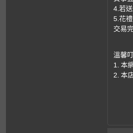
4.若
5.花
交易
溫馨
1. 
2. 