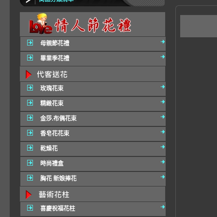
A1
母親節花禮
畢業季花禮
玫瑰花束
精緻花束
金莎.布偶花束
香皂花花束
乾燥花
時尚禮盒
胸花 新娘捧花
喜慶祝福花柱