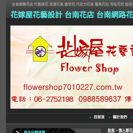
全省網路花店 代客送花 浪漫花束.香皂花.巧克力花束.羅馬花柱.弔唁花柱 追思花
花嫁屋花藝設計 台南花店 台南網路
回首頁
關於我們
首頁
>
情人節
商品分類清單