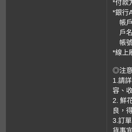
*付款方
*銀行
帳戶：
戶名
帳號：0
*線上
◎注
1.請
容、收
2. 
良，
3.訂
貨事