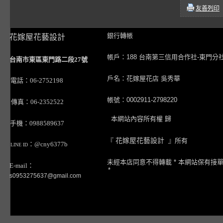
友善列印
銀行轉帳
花嫁屋花藝設計
帳戶：188 台南第三信用合作社-東門分
台南市東區東門路二段27號
戶名：花嫁屋花店 吳秀華
電話：06-2752198
帳號：0002911-2798220
傳真：06-2352522
本網站內容所有權 歸
手機：0988589637
『
花嫁屋花藝設計
』所有
：@cny6377b
LINE ID
未經本店同意不得轉載 * 本網站保有接
E-mail：
*
s0953275637@gmail.com