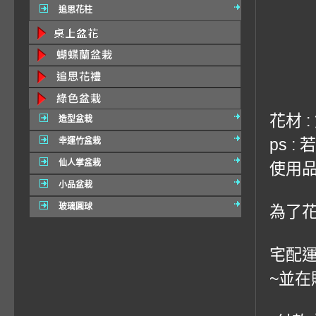
追思花柱
花材 
造型盆栽
ps 
幸運竹盆栽
仙人掌盆栽
使用品
小品盆栽
玻璃圓球
為了
宅配運
~並在