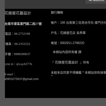
銀行轉帳
花嫁屋花藝設計
帳戶：188 台南第三信用合作社-東門分
台南市東區東門路二段27號
戶名：花嫁屋花店 吳秀華
電話：06-2752198
帳號：0002911-2798220
傳真：06-2352522
本網站內容所有權 歸
手機：0988589637
『
花嫁屋花藝設計
』所有
：@cny6377b
LINE ID
未經本店同意不得轉載 * 本網站保有接
E-mail：
*
s0953275637@gmail.com