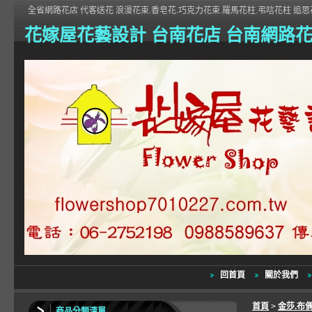
全省網路花店 代客送花 浪漫花束.香皂花.巧克力花束.羅馬花柱.弔唁花柱 追思花
花嫁屋花藝設計 台南花店 台南網路
回首頁
關於我們
首頁
>
金莎.布
商品分類清單