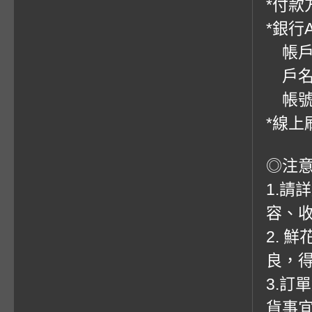
*付款方
*銀行
帳戶：
戶名
帳號：0
*線上
◎注
1.請
容、收
2. 
良，
3.訂
貨事