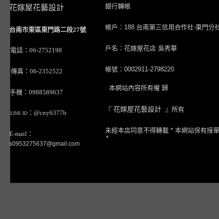
銀行轉帳
花嫁屋花藝設計
帳戶：188 台南第三信用合作社-東門分
台南市東區東門路二段27號
戶名：花嫁屋花店 吳秀華
電話：06-2752198
帳號：0002911-2798220
傳真：06-2352522
本網站內容所有權 歸
手機：0988589637
『
花嫁屋花藝設計
』所有
：@cny6377b
LINE ID
未經本店同意不得轉載 * 本網站保有接
E-mail：
*
s0953275637@gmail.com