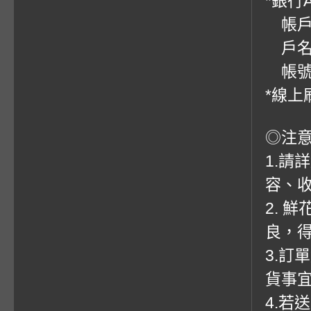
*銀行
帳戶：
戶名
帳號：0
*線上
◎注
1.請
容、收
2. 
良，
3.訂
貨事
4.若