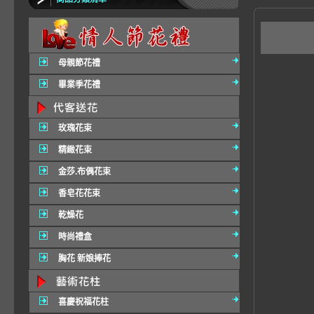
G2
母親節花禮
畢業季花禮
玫瑰花束
精緻花束
金莎.布偶花束
香皂花花束
乾燥花
時尚禮盒
胸花 新娘捧花
喜慶祝福花柱