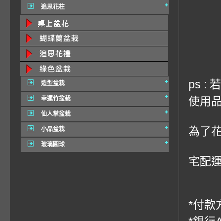
追思花柱
ps 
造型盆栽
使用品
幸運竹盆栽
仙人掌盆栽
為了
小品盆栽
玻璃圓球
宅配運費
*付款方