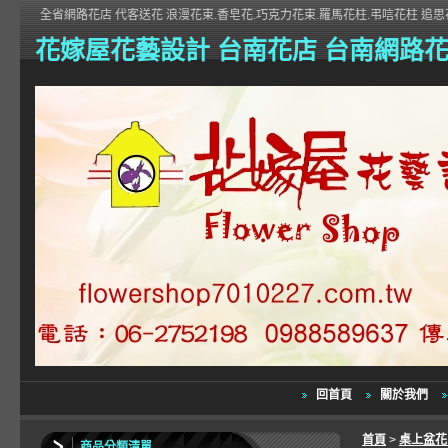
全省網路花店 代客送花 浪漫花束.香皂花.巧克力花束.羅馬花柱.弔唁花柱 追思花
花嫁屋花藝設計 台南花店 台南網路
回首頁
關於我們
首頁
>
桌上盆
商品分類清單