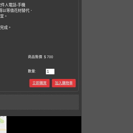
收件人電話-手機
，得以等值花材替代．
事宜。
易完成。
商品售價
$ 700
數量:
立即購買
加入購物車