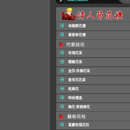
母親節花禮
畢業季花禮
玫瑰花束
精緻花束
金莎.布偶花束
香皂花花束
乾燥花
時尚禮盒
胸花 新娘捧花
喜慶祝福花柱