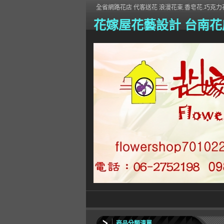
全省網路花店 代客送花 浪漫花束.香皂花.巧克力花
花嫁屋花藝設計 台南花
商品分類清單