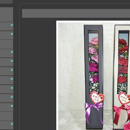
D16 母親節快樂 進口康乃馨禮盒 台南花店 花嫁屋