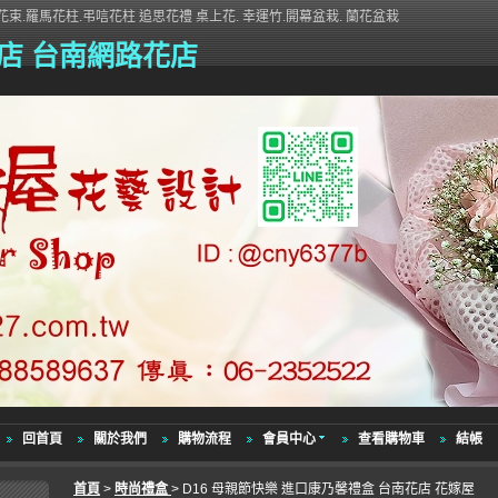
束.羅馬花柱.弔唁花柱 追思花禮 桌上花. 幸運竹.開幕盆栽. 蘭花盆栽
店 台南網路花店
回首頁
關於我們
購物流程
會員中心
查看購物車
結帳
首頁
>
時尚禮盒
> D16 母親節快樂 進口康乃馨禮盒 台南花店 花嫁屋