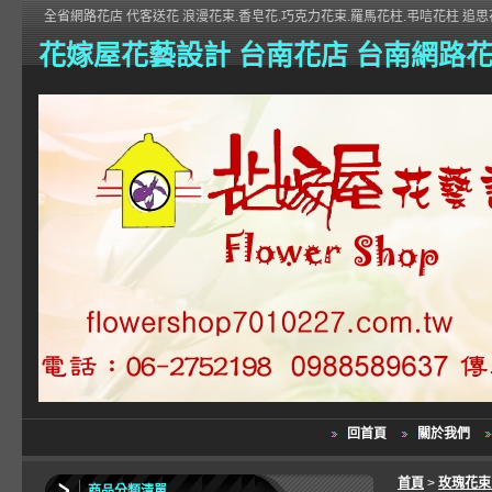
全省網路花店 代客送花 浪漫花束.香皂花.巧克力花束.羅馬花柱.弔唁花柱 追思花
花嫁屋花藝設計 台南花店 台南網路
回首頁
關於我們
首頁
>
玫瑰花
商品分類清單