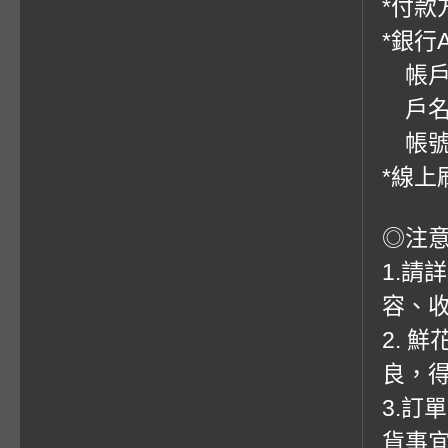
*付款方
*銀行
帳戶：
戶名
帳號：0
*線上
◎注
1.請
容、收
2. 
良，
3.訂
貨事