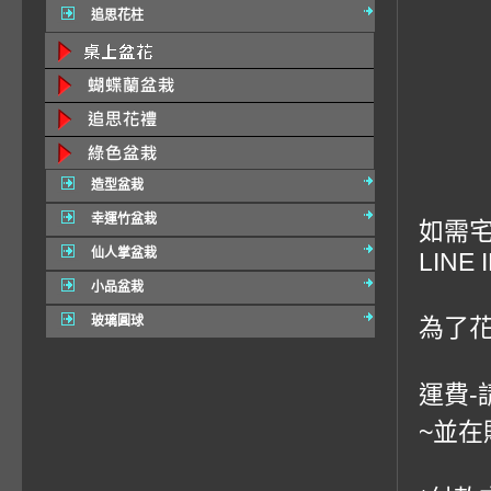
追思花柱
造型盆栽
幸運竹盆栽
如需宅
仙人掌盆栽
LINE 
小品盆栽
玻璃圓球
為了
運費-
~並在