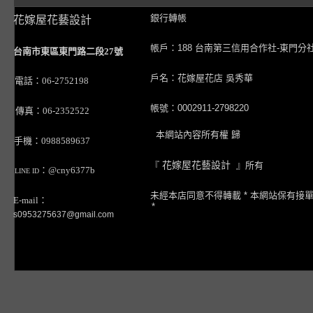
銀行轉帳
花嫁屋花藝設計
帳戶：188 台南第三信用合作社-東門分
台南市東區東門路二段27號
戶名：花嫁屋花店 吳秀華
電話：06-2752198
帳號：0002911-2798220
傳真：06-2352522
本網站內容所有權 歸
手機：0988589637
『
花嫁屋花藝設計
』所有
：@cny6377b
LINE ID
未經本店同意不得轉載 * 本網站保有接
E-mail：
*
s0953275637@gmail.com