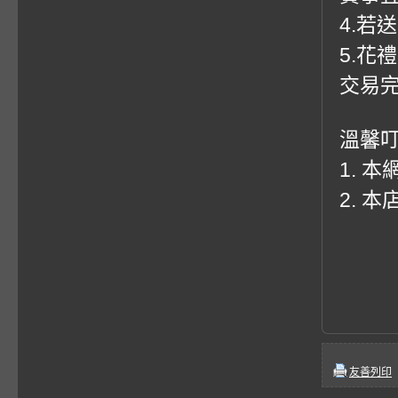
4.若
5.花
交易
溫馨
1. 
2. 
友善列印