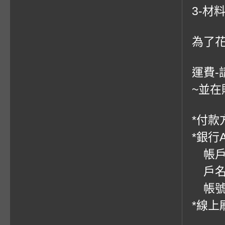
3-材
為了
運費-
~並在
*付款方
*銀行
帳戶：
戶名
帳號：0
*線上