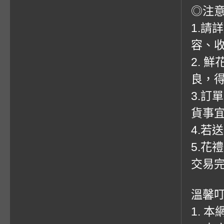
◎注
1.請
容、收
2. 
良，
3.訂
貨事
4.若
5.花
交易
溫馨
1. 