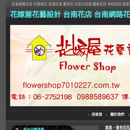
全省網路花店 代客送花 浪漫花束.香皂花.巧克力花束.羅馬花柱.弔唁花柱 追思花
花嫁屋花藝設計 台南花店 台南網路
回首頁
關於我們
首頁
>
香皂花
商品分類清單