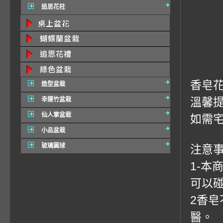
追思花柱
香皂花
造型盆栽
溫馨
幸運竹盆栽
仙人掌盆栽
如需宅
小品盆栽
玻璃圓球
注意事
1-
可以
2香
醫。