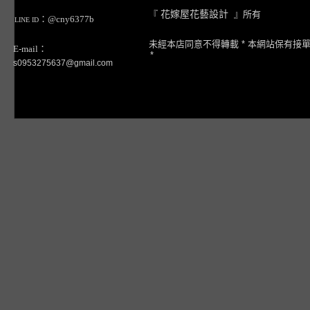
『
花嫁屋花藝設計
』所有
：@cny6377b
LINE ID
未經本店同意不得轉載 * 本網站保有接
E-mail：
*
s0953275637@gmail.com