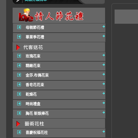
C1
母親節花禮
畢業季花禮
玫瑰花束
精緻花束
金莎.布偶花束
香皂花花束
乾燥花
時尚禮盒
胸花 新娘捧花
喜慶祝福花柱