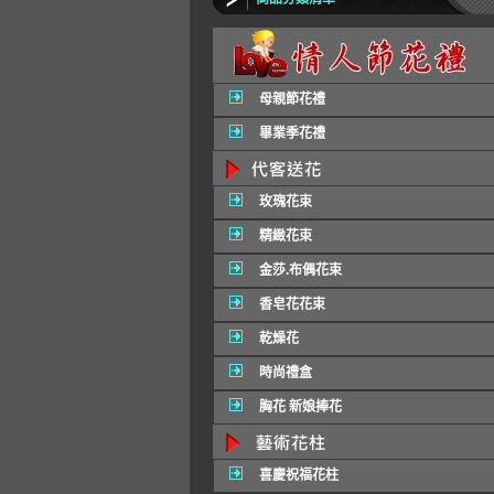
母親節花禮
畢業季花禮
玫瑰花束
精緻花束
金莎.布偶花束
香皂花花束
乾燥花
時尚禮盒
胸花 新娘捧花
喜慶祝福花柱