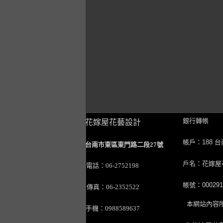
銀行轉帳
花嫁屋花藝設計
帳戶：188 
台南市東區東門路二段27號
戶名：花嫁屋
電話：06-2752198
帳號：0002911
傳真：06-2352522
本網站內容所
手機：0988589637