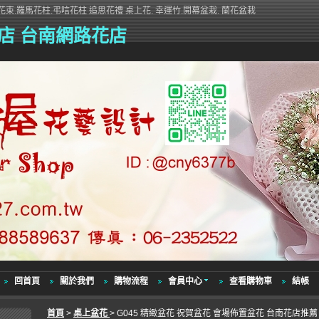
束.羅馬花柱.弔唁花柱 追思花禮 桌上花. 幸運竹.開幕盆栽. 蘭花盆栽
店 台南網路花店
回首頁
關於我們
購物流程
會員中心
查看購物車
結帳
首頁
>
桌上盆花
> G045 精緻盆花 祝賀盆花 會場佈置盆花 台南花店推薦