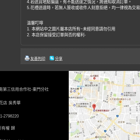
4.若送貨地點偏遠，有不能送達之情況，將通知取消訂單。
5.花禮送達時，若無人簽收或收件人刻意拒絕，均一律視為交
溫馨叮嚀
1. 本網站中之圖片屬本店所有~未經同意請勿引用
2. 本店保留接受訂單與否的權利-
友善列印
分享
台南第三信用合作社-東門分社
花店 吳秀華
-2798220
有權 歸