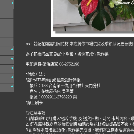
ps : 若配花類無相同花材,本店將依市場供貨及季節狀況更替使
為了花禮的品質 請於下單後，盡快完成付款作業
宅配運費-請洽店家 06-2752198
*付款方法 :
*銀行ATM轉帳 或 匯款銀行轉帳
帳戶：188 台南第三信用合作社-東門分社
戶名：花嫁屋花店 吳秀華
帳號：0002911-2798220 與
*線上刷卡
◎注意事項
1.請詳細註明訂購人電話-手機 及 送貨日期、時間 卡片內容、
2. 鮮花屬特殊商品並無鑑賞期 如遇市場花材短缺或品質不良
3.訂單經本店確認您的付款作業完成後，我們將立刻處理送貨