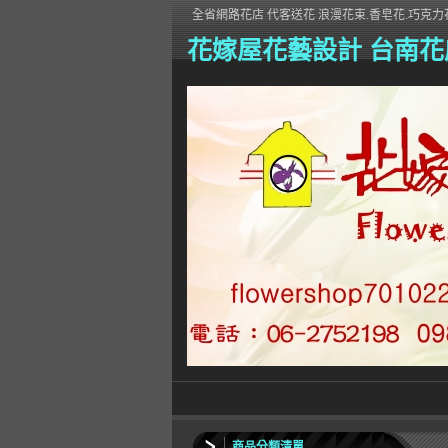
全省網路花店 代客送花 浪漫花束.香皂花.巧克力花
花嫁屋花藝設計 台南花
商品分類清單