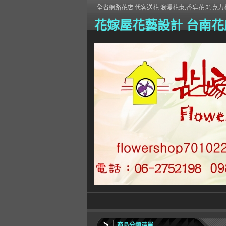
全省網路花店 代客送花 浪漫花束.香皂花.巧克力花
花嫁屋花藝設計 台南花
商品分類清單