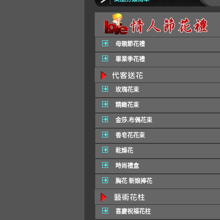
母親節花禮
畢業季花禮
玫瑰花束
精緻花束
金莎.布偶花束
香皂花花束
乾燥花
時尚禮盒
胸花 新娘捧花
喜慶祝福花柱