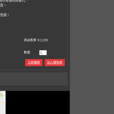
，得以等值花材替代．
事宜。
易完成。
商品售價
$ 2,200
數量:
立即購買
加入購物車