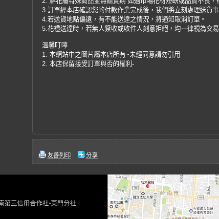
2. 鮮花屬特殊商品並無鑑賞期 如遇市場花材短缺或品質不良
3.訂單經本店確認您的付款作業完成後，我們將立刻處理送貨
4.若送貨地點偏遠，有不能送達之情況，將通知取消訂單。
5.花禮送達時，若無人簽收或收件人刻意拒絕，均一律視為交
溫馨叮嚀
1. 本網站中之圖片屬本店所有~未經同意請勿引用
2. 本店保留接受訂單與否的權利-
友善列印
分享
台南第三信用合作社-東門分社