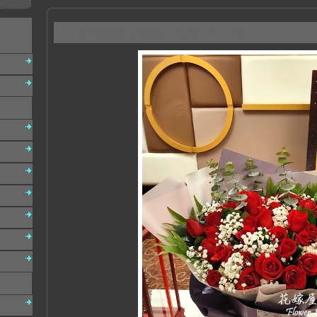
A131 甜蜜蜜 紅玫瑰花束 情人節花束