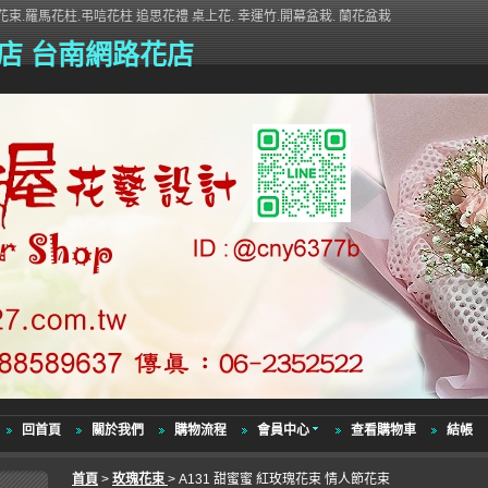
束.羅馬花柱.弔唁花柱 追思花禮 桌上花. 幸運竹.開幕盆栽. 蘭花盆栽
店 台南網路花店
回首頁
關於我們
購物流程
會員中心
查看購物車
結帳
首頁
>
玫瑰花束
> A131 甜蜜蜜 紅玫瑰花束 情人節花束