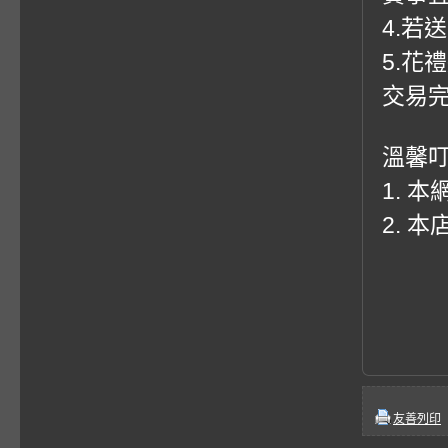
4.若
5.花
交易
溫馨
1. 
2. 
友善列印