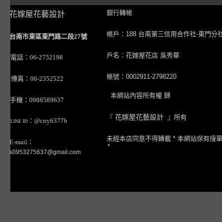
銀行轉帳
花嫁屋花藝設計
帳戶：188 台南第三信用合作社-東門分
台南市東區東門路二段27號
戶名：花嫁屋花店 吳秀華
電話：06-2752198
帳號：0002911-2798220
傳真：06-2352522
本網站內容所有權 歸
手機：0988589637
『
花嫁屋花藝設計
』所有
：@cny6377b
LINE ID
未經本店同意不得轉載 * 本網站保有接
E-mail：
*
s0953275637@gmail.com