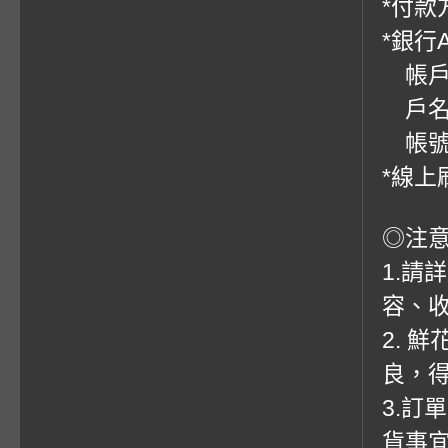
*付款方
*銀行
帳戶：
戶名
帳號：0
*線上
◎注
1.請
容、收
2. 
良，
3.訂
貨事