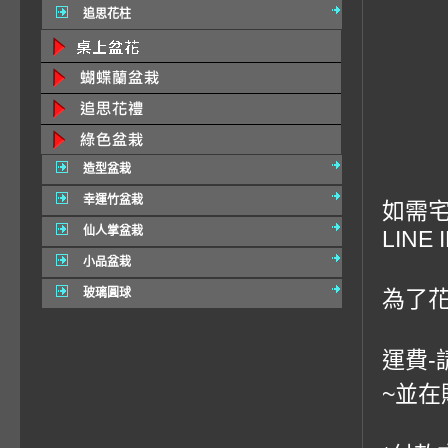
追思花柱
造型盆栽
幸運竹盆栽
如需宅
仙人掌盆栽
LINE 
小品盆栽
玻璃圓球
為了
運費-
~並在