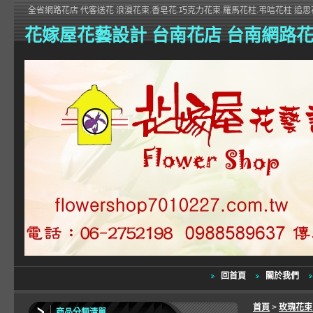
全省網路花店 代客送花 浪漫花束.香皂花.巧克力花束.羅馬花柱.弔唁花柱 追思花
花嫁屋花藝設計 台南花店 台南網路
回首頁
關於我們
首頁
>
玫瑰花
商品分類清單