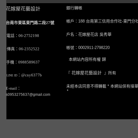
銀行轉帳
花嫁屋花藝設計
帳戶：188 台南第三信用合作社-東門分
台南市東區東門路二段27號
戶名：花嫁屋花店 吳秀華
電話：06-2752198
帳號：0002911-2798220
傳真：06-2352522
本網站內容所有權 歸
手機：0988589637
『
花嫁屋花藝設計
』所有
：@cny6377b
LINE ID
未經本店同意不得轉載 * 本網站保有接
E-mail：
*
s0953275637@gmail.com