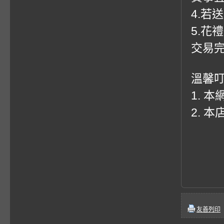
4.若
5.花
交易
溫馨
1. 
2. 
友善列印