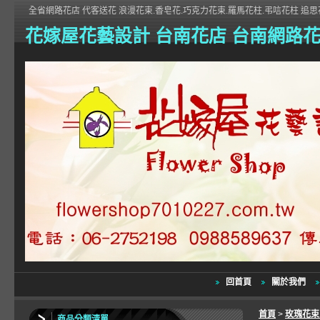
全省網路花店 代客送花 浪漫花束.香皂花.巧克力花束.羅馬花柱.弔唁花柱 追思花
花嫁屋花藝設計 台南花店 台南網路
回首頁
關於我們
首頁
>
玫瑰花
商品分類清單