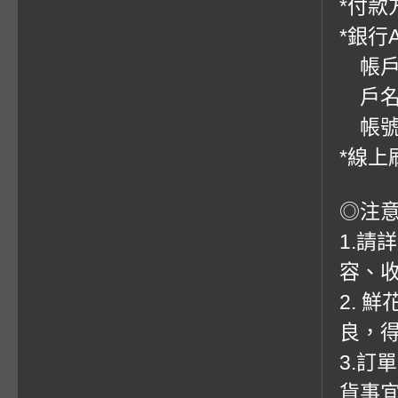
*付款方
*銀行
帳戶：
戶名
帳號：0
*線上
◎注
1.請
容、收
2. 
良，
3.訂
貨事