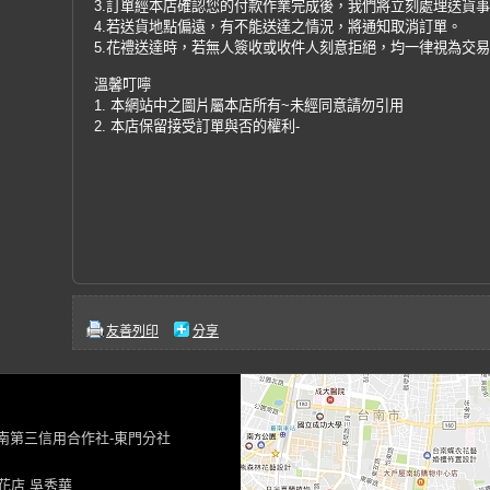
3.訂單經本店確認您的付款作業完成後，我們將立刻處理送貨
4.若送貨地點偏遠，有不能送達之情況，將通知取消訂單。
5.花禮送達時，若無人簽收或收件人刻意拒絕，均一律視為交
溫馨叮嚀
1. 本網站中之圖片屬本店所有~未經同意請勿引用
2. 本店保留接受訂單與否的權利-
友善列印
分享
台南第三信用合作社-東門分社
花店 吳秀華