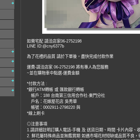
如需宅配 請洽店家06-2752198
LINE ID:@cny6377b
為了花禮的品質 請於下單後，盡快完成付款作業
運費-請洽店家 06-2752198 將有專人為您服務
~並在購物車中點選-運費金額
*付款方法 :
*銀行ATM轉帳 或 匯款銀行轉帳
帳戶：188 台南第三信用合作社-東門分社
戶名：花嫁屋花店 吳秀華
帳號：0002911-2798220 與
*線上刷卡
◎注意事項
1.請詳細註明訂購人電話-手機 及 送貨日期、時間 卡片內容、
2. 鮮花屬特殊商品並無鑑賞期 如遇市場花材短缺或品質不良