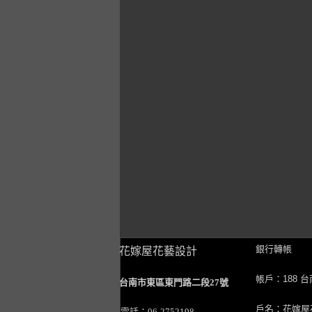
銀行轉帳
花嫁屋花藝設計
帳戶：188 
台南市東區東門路二段27號
戶名：花嫁屋
電話：06-2752198