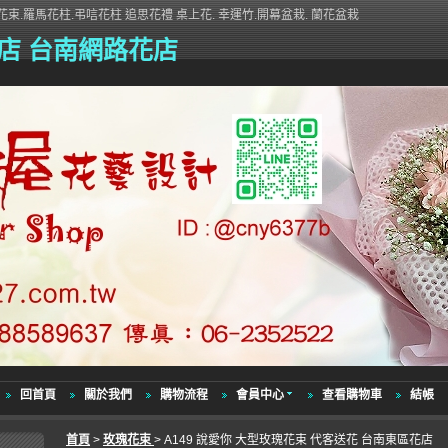
束.羅馬花柱.弔唁花柱 追思花禮 桌上花. 幸運竹.開幕盆栽. 蘭花盆栽
店 台南網路花店
回首頁
關於我們
購物流程
會員中心
查看購物車
結帳
首頁
>
玫瑰花束
> A149 說愛你 大型玫瑰花束 代客送花 台南東區花店