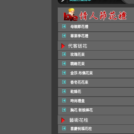
母親節花禮
畢業季花禮
玫瑰花束
精緻花束
金莎.布偶花束
香皂花花束
乾燥花
時尚禮盒
胸花 新娘捧花
喜慶祝福花柱