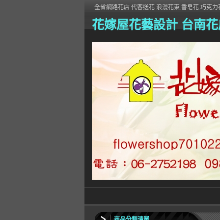
全省網路花店 代客送花 浪漫花束.香皂花.巧克力花
花嫁屋花藝設計 台南花
商品分類清單