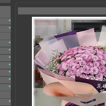
A149 說愛你 大型玫瑰花束 代客送花 台南東區花店