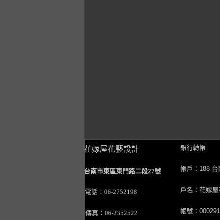
銀行轉帳
花嫁屋花藝設計
帳戶：188 
台南市東區東門路二段27號
戶名：花嫁屋
電話：06-2752198
帳號：0002911
傳真：06-2352522