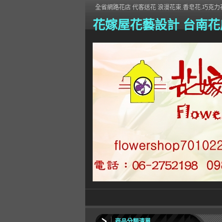
全省網路花店 代客送花 浪漫花束.香皂花.巧克力花
花嫁屋花藝設計 台南花
商品分類清單