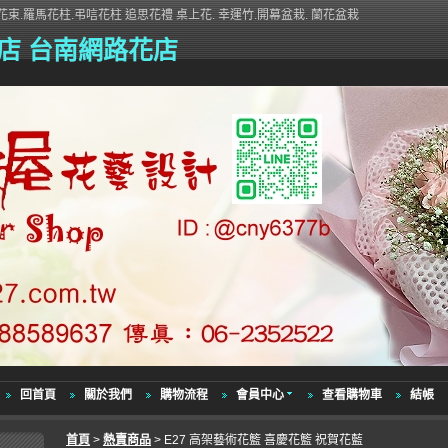
束.羅馬花柱.弔唁花柱 追思花禮 桌上花. 幸運竹.開幕盆栽. 蘭花盆栽
店 台南網路花店
回首頁
關於我們
購物流程
會員中心
查看購物車
結帳
首頁
>
熱賣商品
> E27 高架藝術花籃 喜慶花籃 祝賀花藍