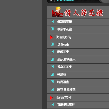
母親節花禮
畢業季花禮
玫瑰花束
精緻花束
金莎.布偶花束
香皂花花束
乾燥花
時尚禮盒
胸花 新娘捧花
喜慶祝福花柱