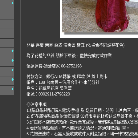
開幕 喜慶 榮昇 喬遷 演奏會 皆宜 (依場合不同調整花色)
為了花禮的品質 請於下單後，盡快完成付款作業
偏遠運費-請洽店家 06-2752198
付款方法 : 銀行ATM轉帳 或 匯款 與 線上刷卡
帳戶：188 台南第三信用合作社-東門分社
戶名：花嫁屋花店 吳秀華
帳號：0002911-2798220
◎注意事項
1.請詳細註明訂購人電話-手機 及 送貨日期、時間 卡片內容、
2. 鮮花屬特殊商品並無鑑賞期 如遇市場花材短缺或品質不良
3.訂單經本店確認您的付款作業完成後，我們將立刻處理送貨
4.若送貨地點偏遠，有不能送達之情況，將通知取消訂單。
5.花禮送達時，若無人簽收或收件人刻意拒絕，均一律視為交