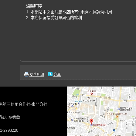
溫馨叮嚀
1. 本網站中之圖片屬本店所有~未經同意請勿引用
2. 本店保留接受訂單與否的權利-
友善列印
分享
台南第三信用合作社-東門分社
花店 吳秀華
-2798220