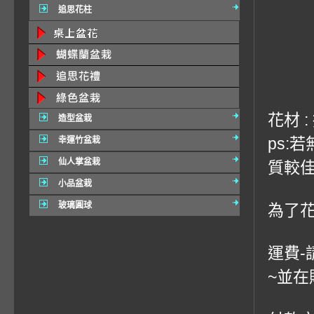
追思花柱
花材 
造型盆栽
ps:
幸運竹盆栽
仙人掌盆栽
質較佳
小品盆栽
玻璃圓球
為了
運費-
~並在