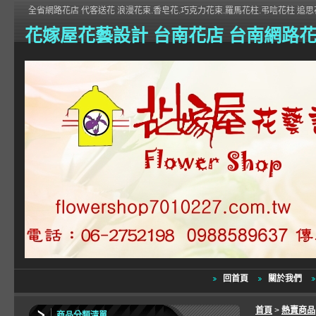
全省網路花店 代客送花 浪漫花束.香皂花.巧克力花束.羅馬花柱.弔唁花柱 追思花
花嫁屋花藝設計 台南花店 台南網路
回首頁
關於我們
首頁
>
熱賣商品
商品分類清單