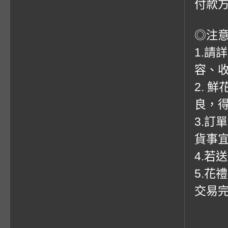
付款方
◎注
1.請
容、收
2. 
良，
3.訂
貨事
4.若
5.花
交易