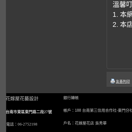
溫馨
1. 
2. 
友善列印
銀行轉帳
花嫁屋花藝設計
帳戶：188 台南第三信用合作社-東門分
台南市東區東門路二段27號
戶名：花嫁屋花店 吳秀華
電話：06-2752198