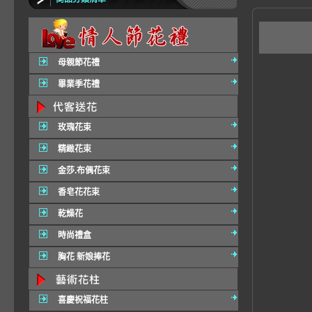
A1
母親節花禮
畢業季花禮
玫瑰花束
精緻花束
金莎.布偶花束
香皂花花束
乾燥花
時尚禮盒
胸花 新娘捧花
喜慶祝福花柱