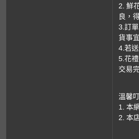
2. 
良，
3.訂
貨事
4.若
5.花
交易
溫馨
1. 
2. 