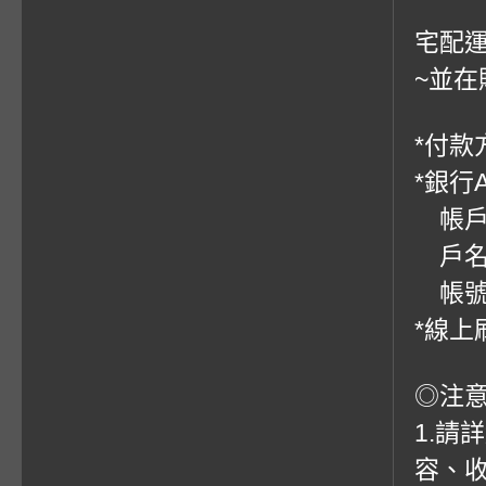
宅配運
~並在
*付款方
*銀行
帳戶：
戶名
帳號：0
*線上
◎注
1.請
容、收