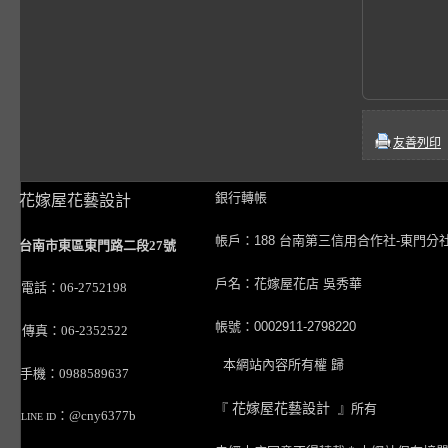
友善列印
銀行轉帳
花嫁屋花藝設計
帳戶：188 台南第三信用合作社-東門分
台南市東區東門路二段27號
戶名：花嫁屋花店 吳秀華
電話：06-2752198
帳號：0002911-2798220
傳真：06-2352522
本網站內容所有權 歸
手機：0988589637
『
花嫁屋花藝設計
』所有
：@cny6377b
LINE ID