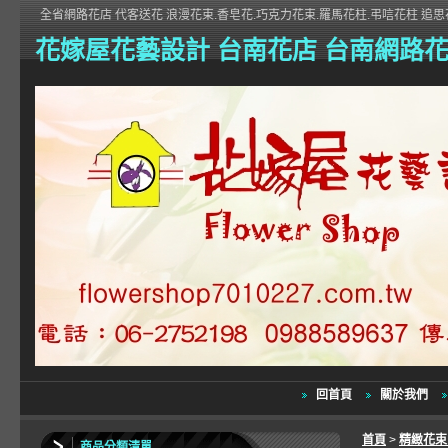
全省網路花店 代客送花 浪漫花束.香皂花.巧克力花束.羅馬花柱.弔唁花柱 追思花
花嫁屋花藝設計 台南花店 台南網路
回首頁
關於我們
首頁
>
精緻花
商品分類清單