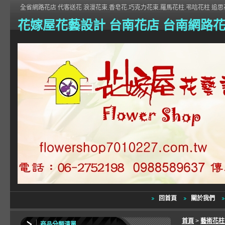
全省網路花店 代客送花 浪漫花束.香皂花.巧克力花束.羅馬花柱.弔唁花柱 追思花
花嫁屋花藝設計 台南花店 台南網路
回首頁
關於我們
首頁
>
藝術花
商品分類清單