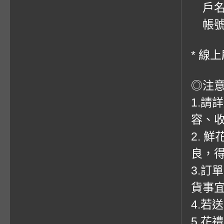
戶名
帳號：0
* 線
◎注
1.請
容、收
2. 
良，
3.訂
貨事
4.若
5.花