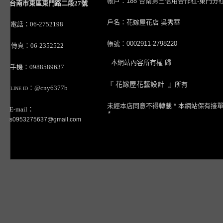
帳戶：188 台南第三信用合作社-東門分
台南市東區東門路二段27號
戶名：花嫁屋花店 吳秀華
電話：06-2752198
帳號：0002911-2798220
傳真：06-2352522
本網站內容所有權 歸
手機：0988589637
『
花嫁屋花藝設計
』所有
：@cny6377b
LINE ID
未經本店同意不得轉載 * 本網站保有接
E-mail：
*
s0953275637@gmail.com