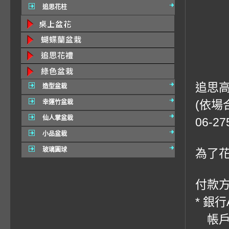
追思花柱
追思
造型盆栽
(依場
幸運竹盆栽
仙人掌盆栽
06-
小品盆栽
玻璃圓球
為了
付款方
* 銀
帳戶：