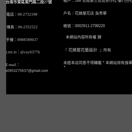
帳戶：188 台南第三信用合作社-東門分
台南市東區東門路二段27號
戶名：花嫁屋花店 吳秀華
電話：06-2752198
帳號：0002911-2798220
傳真：06-2352522
本網站內容所有權 歸
手機：0988589637
『
花嫁屋花藝設計
』所有
：@cny6377b
LINE ID
未經本店同意不得轉載 * 本網站保有接
E-mail：
*
s0953275637@gmail.com