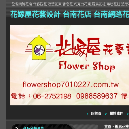
全省網路花店 代客送花 浪漫花束.香皂花.巧克力花束.羅馬花柱.弔唁花柱 追思花
花嫁屋花藝設計 台南花店 台南網路
回首頁
關於我們
首頁
>
追思花
商品分類清單