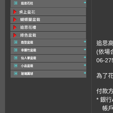
追思花柱
追思
造型盆栽
(依場
幸運竹盆栽
仙人掌盆栽
06-
小品盆栽
玻璃圓球
為了
付款方
* 銀
帳戶：