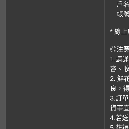
戶名
帳號：0
* 線
◎注
1.請
容、收
2. 
良，
3.訂
貨事
4.若
5.花