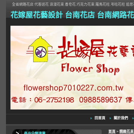
全省網路花店 代客送花 浪漫花束.香皂花.巧克力花束.羅馬花柱.弔唁花柱 追思花
花嫁屋花藝設計 台南花店 台南網路
回首頁
關於我們
首頁
>
精緻花
商品分類清單