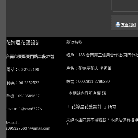
友善列印
銀行轉帳
花嫁屋花藝設計
帳戶：188 台南第三信用合作社-東門分
台南市東區東門路二段27號
戶名：花嫁屋花店 吳秀華
電話：06-2752198
帳號：0002911-2798220
傳真：06-2352522
本網站內容所有權 歸
手機：0988589637
『
花嫁屋花藝設計
』所有
：@cny6377b
LINE ID
未經本店同意不得轉載 * 本網站保有接
E-mail：
*
s0953275637@gmail.com