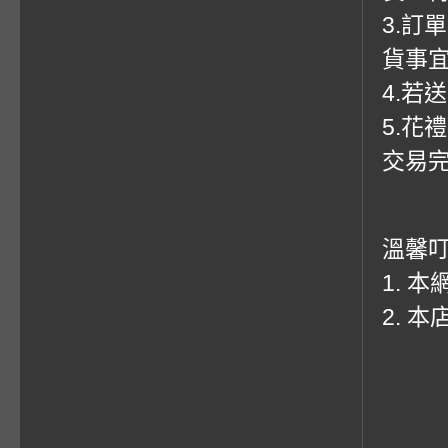
3.訂
貨事
4.若
5.花
交易
溫馨
1. 
2. 