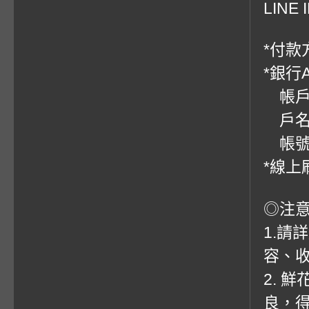
LINE 
*付款方
*銀行
帳戶：
戶名
帳號：0
*線上
◎注
1.請
容、收
2. 
良，