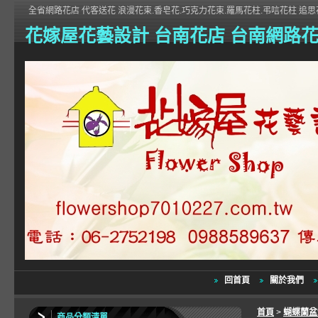
全省網路花店 代客送花 浪漫花束.香皂花.巧克力花束.羅馬花柱.弔唁花柱 追思花
花嫁屋花藝設計 台南花店 台南網路
回首頁
關於我們
首頁
>
蝴蝶蘭
商品分類清單