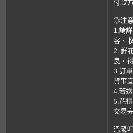
付款方
◎注
1.請
容、收
2. 
良，
3.訂
貨事
4.若
5.花
交易
溫馨