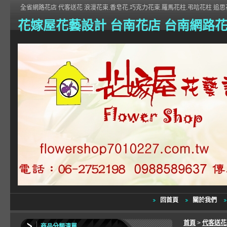
全省網路花店 代客送花 浪漫花束.香皂花.巧克力花束.羅馬花柱.弔唁花柱 追思花
花嫁屋花藝設計 台南花店 台南網路
回首頁
關於我們
首頁
>
代客送
商品分類清單