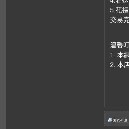
4.若
5.花
交易
溫馨
1. 
2. 
友善列印