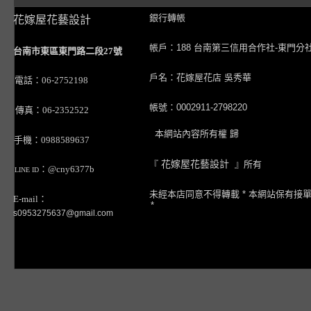
銀行轉帳
花嫁屋花藝設計
帳戶：188 台南第三信用合作社-東門分
台南市東區東門路二段27號
戶名：花嫁屋花店 吳秀華
電話：06-2752198
帳號：0002911-2798220
傳真：06-2352522
本網站內容所有權 歸
手機：0988589637
『
花嫁屋花藝設計
』所有
：@cny6377b
LINE ID
未經本店同意不得轉載 * 本網站保有接
E-mail：
*
s0953275637@gmail.com