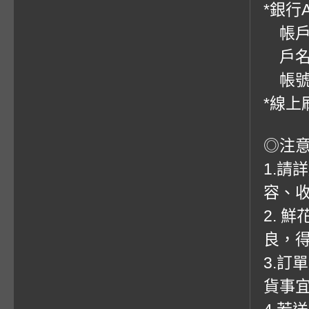
*銀行
帳戶：
戶名
帳號：0
*線上
◎注
1.請
容、收
2. 
良，
3.訂
貨事