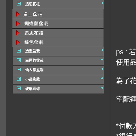
追思花柱
ps 
造型盆栽
使用品
幸運竹盆栽
仙人掌盆栽
為了
小品盆栽
玻璃圓球
宅配運費
*付款方