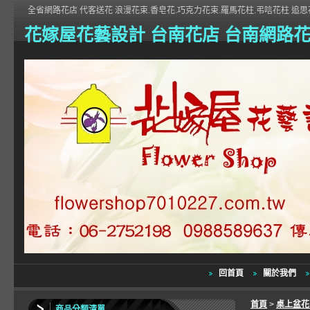
全省網路花店 代客送花 浪漫花束.香皂花.巧克力花束.羅馬花柱.弔唁花柱 追思花
花嫁屋花藝設計 台南花店 台南網路
回首頁
關於我們
首頁
>
桌上盆
商品分類清單