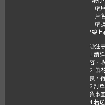
*銀行
帳戶：
戶名
帳號：0
*線上
◎注
1.請
容、收
2. 
良，
3.訂
貨事
4.若