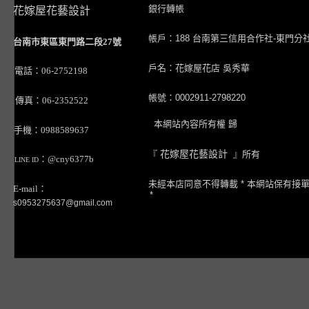
銀行轉帳
花嫁屋花藝設計
帳戶：188 台南第三信用合作社-東門分
台南市東區東門路二段27號
戶名：花嫁屋花店 吳秀華
電話：06-2752198
帳號：0002911-2798220
傳真：06-2352522
本網站內容所有權 歸
手機：0988589637
『
花嫁屋花藝設計
』所有
：@cny6377b
LINE ID
未經本店同意不得轉載 * 本網站保有接
E-mail：
*
s0953275637@gmail.com