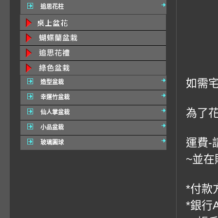
追思花柱
如需宅
造型盆栽
幸運竹盆栽
為了
仙人掌盆栽
小品盆栽
運費-
玻璃圓球
~並在
*付款方
*銀行