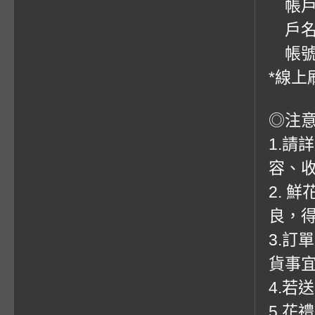
帳戶：
戶名
帳號：0
*線上
◎注
1.請
容、收
2. 
良，
3.訂
貨事
4.若
5.花