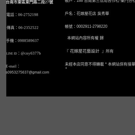
帳戶：188 台南第三信用合作社-東門分
台南市東區東門路二段27號
戶名：花嫁屋花店 吳秀華
電話：06-2752198
帳號：0002911-2798220
傳真：06-2352522
本網站內容所有權 歸
手機：0988589637
『
花嫁屋花藝設計
』所有
：@cny6377b
LINE ID
未經本店同意不得轉載 * 本網站保有接
E-mail：
*
s0953275637@gmail.com