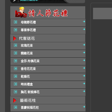
A0
母親節花禮
畢業季花禮
玫瑰花束
精緻花束
金莎.布偶花束
香皂花花束
乾燥花
時尚禮盒
胸花 新娘捧花
喜慶祝福花柱