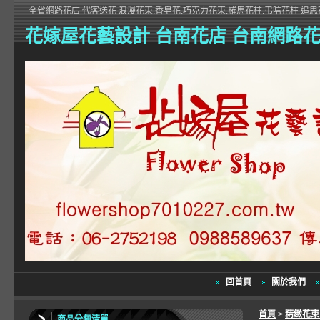
全省網路花店 代客送花 浪漫花束.香皂花.巧克力花束.羅馬花柱.弔唁花柱 追思花
花嫁屋花藝設計 台南花店 台南網路
回首頁
關於我們
首頁
>
精緻花
商品分類清單