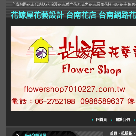
全省網路花店 代客送花 浪漫花束.香皂花.巧克力花束.羅馬花柱.弔唁花柱 追思花
花嫁屋花藝設計 台南花店 台南網路
回首頁
關於我們
首頁
>
乾燥花
>
商品分類清單