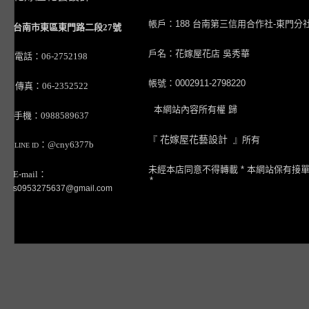
帳戶：188 台南第三信用合作社-東門分
台南市東區東門路二段27號
戶名：花嫁屋花店 吳秀華
電話：06-2752198
帳號：0002911-2798220
傳真：06-2352522
本網站內容所有權 歸
手機：0988589637
『
花嫁屋花藝設計
』所有
：@cny6377b
LINE ID
未經本店同意不得轉載 * 本網站保有接
E-mail：
*
s0953275637@gmail.com