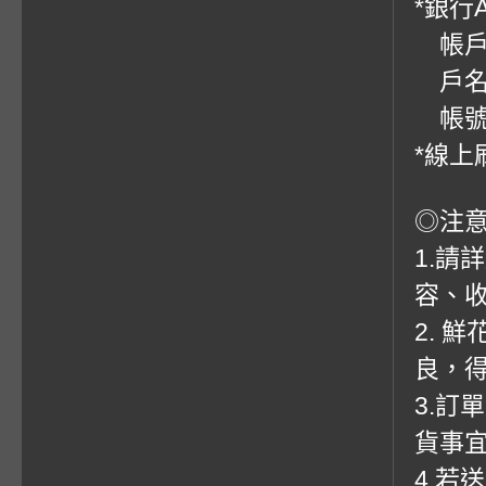
*銀行
帳戶：
戶名
帳號：0
*線上
◎注
1.請
容、收
2. 
良，
3.訂
貨事
4.若