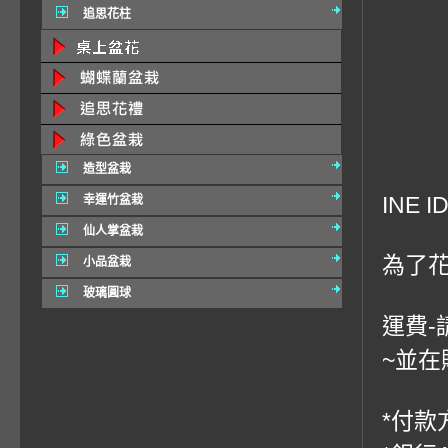
追思花柱
造型盆栽
INE I
幸運竹盆栽
仙人掌盆栽
為了
小品盆栽
玻璃圓球
運費-
~並在
*付款方