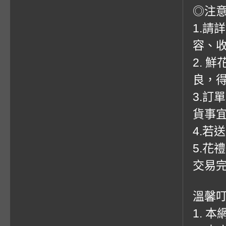
◎注
1.請
容、收
2. 
良，
3.訂
貨事
4.若
5.花
交易
溫馨
1. 