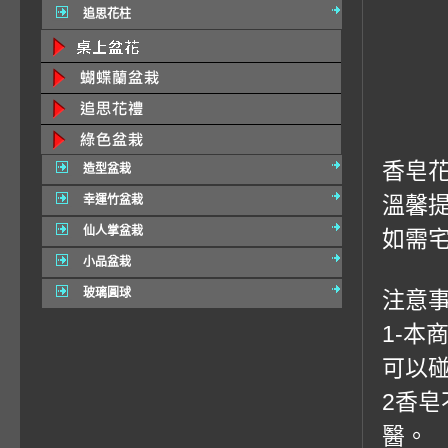
追思花柱
香皂
造型盆栽
溫馨
幸運竹盆栽
仙人掌盆栽
如需宅
小品盆栽
玻璃圓球
注意事
1-
可以
2香
醫。