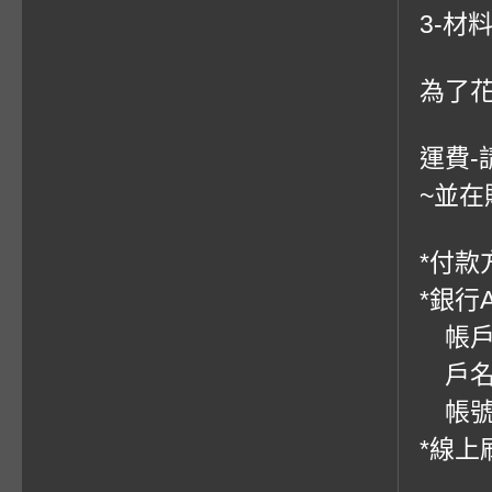
3-材
為了
運費-
~並在
*付款方
*銀行
帳戶：
戶名
帳號：0
*線上