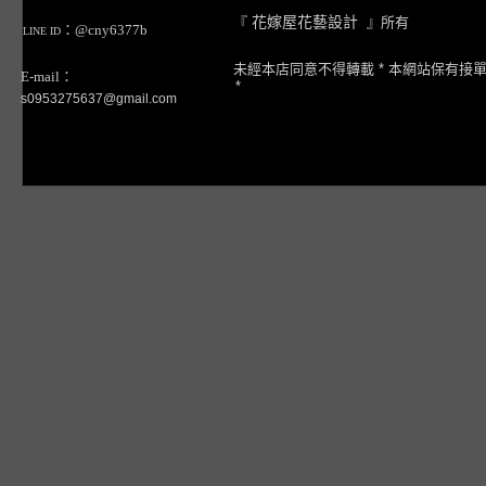
『
花嫁屋花藝設計
』所有
：@cny6377b
LINE ID
未經本店同意不得轉載 * 本網站保有接
E-mail：
*
s0953275637@gmail.com