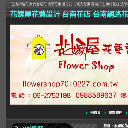
全省網路花店 代客送花 浪漫花束.香皂花.巧克力花束.羅馬花柱.弔唁花柱 追思花
花嫁屋花藝設計 台南花店 台南網路
回首頁
關於我們
首頁
>
母親節
商品分類清單