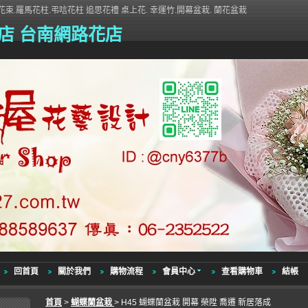
束.羅馬花柱.弔唁花柱 追思花禮 桌上花. 幸運竹.開幕盆栽. 蘭花盆栽
店 台南網路花店
回首頁
關於我們
購物流程
會員中心
查看購物車
結帳
首頁
>
蝴蝶蘭盆栽
> H45 蝴蝶蘭盆栽 開幕 榮陞 喬遷 新居落成