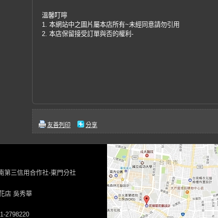
溫馨叮嚀
1. 本網站中之圖片屬本店所有~未經同意請勿引用
2. 本店保留接受訂單與否的權利-
友善列印
分享
台南第三信用合作社-東門分社
花店 吳秀華
-2798220