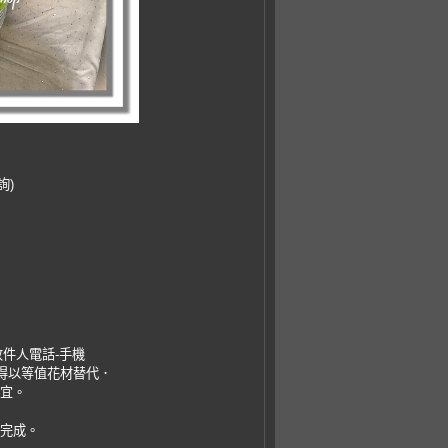
詢)
收件人電話-手機
，得以等值花材替代．
事宜。
易完成。