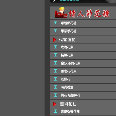
母親節花禮
畢業季花禮
玫瑰花束
精緻花束
金莎.布偶花束
香皂花花束
乾燥花
時尚禮盒
胸花 新娘捧花
喜慶祝福花柱