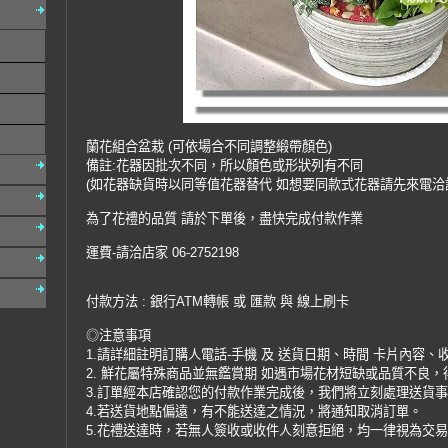
蘭花組合盆栽 (可依場合不同調整緞帶顏色)
備註:花器因批次不同，所以顏色或形狀列有不同
(如花器缺貨時以同等值花器替代 如想要同款式花器請先來電洽
為了花禮的品質 請於下單後，盡快完成付款作業
運費-請洽店家 06-2752198
付款方法 : 銀行ATM轉帳 或 匯款 與 線上刷卡
◎注意事項
1.請詳細註明訂購人電話-手機 及 送貨日期、時間 卡片內容、
2. 鮮花屬特殊商品並無鑑賞期 如遇市場花材短缺或品質不良
3.訂單經本店確認您的付款作業完成後，我們將立刻處理送貨
4.若送貨地點偏遠，有不能送達之情況，將通知取消訂單。
5.花禮送達時，若無人簽收或收件人刻意拒絕，均一律視為交