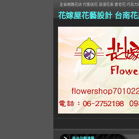
全省網路花店 代客送花 浪漫花束.香皂花.巧克力花
花嫁屋花藝設計 台南花
商品分類清單