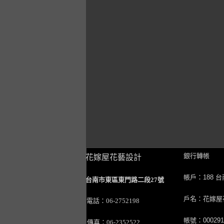
銀行轉帳
花嫁屋花藝設計
帳戶：188 
台南市東區東門路二段27號
戶名：花嫁屋
電話：06-2752198
帳號：0002911
傳真：06-2352522