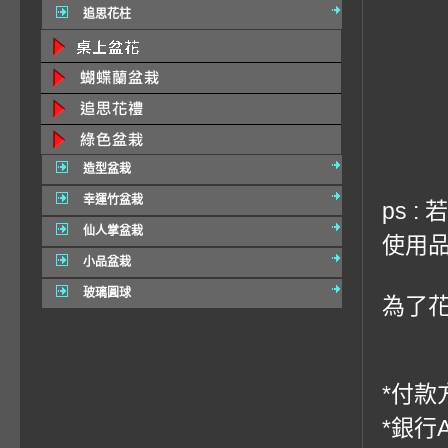
追思花柱
造型盆栽
幸運竹盆栽
ps 
仙人掌盆栽
使用品
小品盆栽
玻璃圓球
為了
*付款方
*銀行