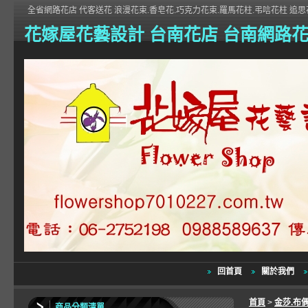
全省網路花店 代客送花 浪漫花束.香皂花.巧克力花束.羅馬花柱.弔唁花柱 追思花
花嫁屋花藝設計 台南花店 台南網路
回首頁
關於我們
首頁
>
金莎.布
商品分類清單