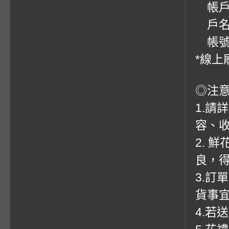
帳戶：
戶名
帳號：0
*線上
◎注
1.請
容、收
2. 
良，
3.訂
貨事
4.若