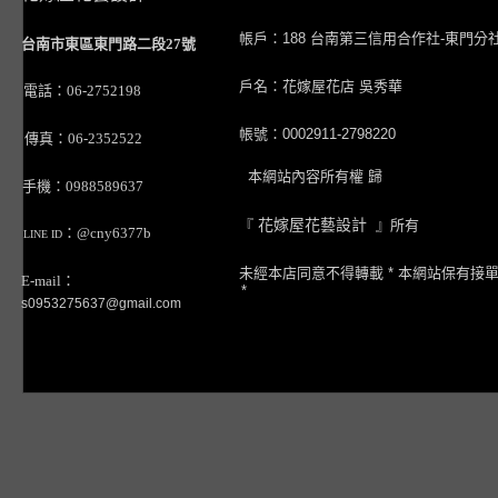
帳戶：188 台南第三信用合作社-東門分
台南市東區東門路二段27號
戶名：花嫁屋花店 吳秀華
電話：06-2752198
帳號：0002911-2798220
傳真：06-2352522
本網站內容所有權 歸
手機：0988589637
『
花嫁屋花藝設計
』所有
：@cny6377b
LINE ID
未經本店同意不得轉載 * 本網站保有接
E-mail：
*
s0953275637@gmail.com