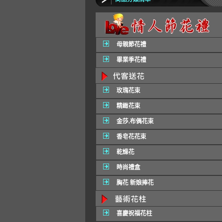
母親節花禮
畢業季花禮
玫瑰花束
精緻花束
金莎.布偶花束
香皂花花束
乾燥花
時尚禮盒
胸花 新娘捧花
喜慶祝福花柱