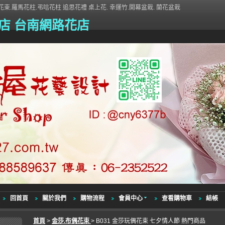
束.羅馬花柱.弔唁花柱 追思花禮 桌上花. 幸運竹.開幕盆栽. 蘭花盆栽
店 台南網路花店
回首頁
關於我們
購物流程
會員中心
查看購物車
結帳
首頁
>
金莎.布偶花束
> B031 金莎玩偶花束 七夕情人節 熱門商品