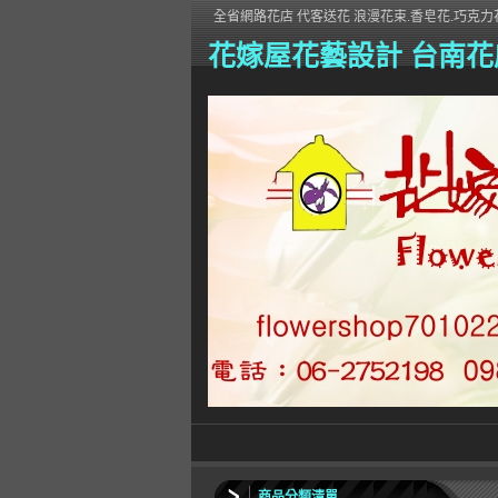
全省網路花店 代客送花 浪漫花束.香皂花.巧克力花
花嫁屋花藝設計 台南花
商品分類清單