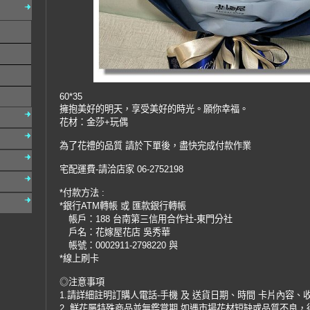
60*35
擁抱美好的明天，享受美好的時光。願你幸福。
花材：金莎+玩偶
為了花禮的品質 請於下單後，盡快完成付款作業
宅配運費-請洽店家 06-2752198
*付款方法 :
*銀行ATM轉帳 或 匯款銀行轉帳
帳戶：188 台南第三信用合作社-東門分社
戶名：花嫁屋花店 吳秀華
帳號：0002911-2798220 與
*線上刷卡
◎注意事項
1.請詳細註明訂購人電話-手機 及 送貨日期、時間 卡片內容、
2. 鮮花屬特殊商品並無鑑賞期 如遇市場花材短缺或品質不良