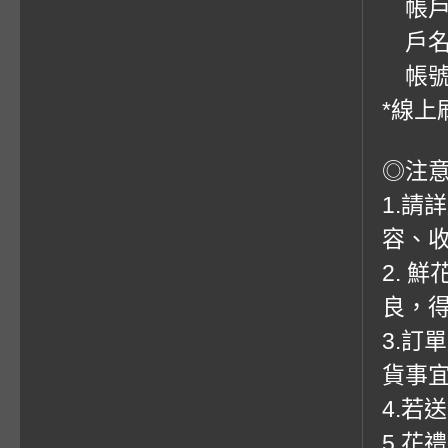
帳戶：
戶名
帳號：0
*線上
◎注
1.請
容、收
2. 
良，
3.訂
貨事
4.若
5.花