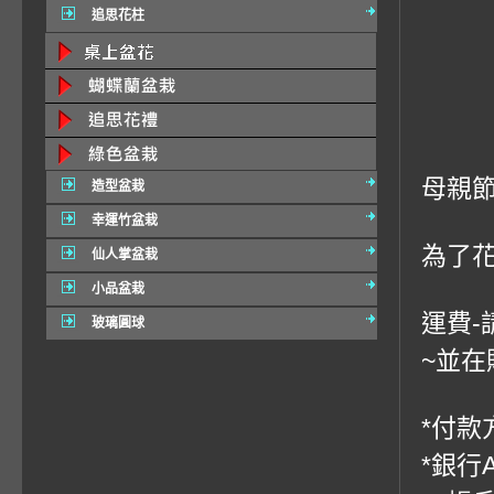
追思花柱
母親
造型盆栽
幸運竹盆栽
為了
仙人掌盆栽
小品盆栽
運費-
玻璃圓球
~並在
*付款方
*銀行