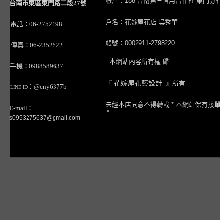
帳戶：188 台南第三信用合作社-東門分
台南市東區東門路二段27號
戶名：花嫁屋花店 吳秀華
電話：06-2752198
帳號：0002911-2798220
傳真：06-2352522
本網站內容所有權 歸
手機：0988589637
『
花嫁屋花藝設計
』所有
：@cny6377b
LINE ID
未經本店同意不得轉載 * 本網站保有接
E-mail：
*
s0953275637@gmail.com