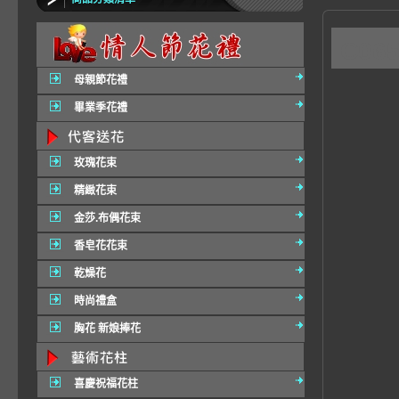
C0
母親節花禮
畢業季花禮
玫瑰花束
精緻花束
金莎.布偶花束
香皂花花束
乾燥花
時尚禮盒
胸花 新娘捧花
喜慶祝福花柱