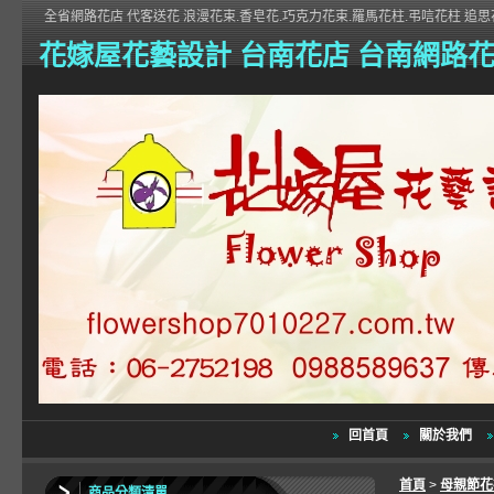
全省網路花店 代客送花 浪漫花束.香皂花.巧克力花束.羅馬花柱.弔唁花柱 追思花
花嫁屋花藝設計 台南花店 台南網路
回首頁
關於我們
首頁
>
母親節
商品分類清單