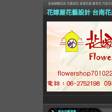
全省網路花店 代客送花 浪漫花束.香皂花.巧克力花
花嫁屋花藝設計 台南花
商品分類清單