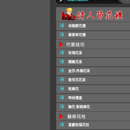
母親節花禮
畢業季花禮
玫瑰花束
精緻花束
金莎.布偶花束
香皂花花束
乾燥花
時尚禮盒
胸花 新娘捧花
喜慶祝福花柱