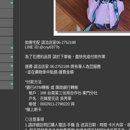
如需宅配 請洽店家06-2752198
LINE ID:@cny6377b
為了花禮的品質 請於下單後，盡快完成付款作業
運費-請洽店家 06-2752198 將有專人為您服務
~並在購物車中點選-運費金額
*付款方法 :
*銀行ATM轉帳 或 匯款銀行轉帳
帳戶：188 台南第三信用合作社-東門分社
戶名：花嫁屋花店 吳秀華
帳號：0002911-2798220 與
*線上刷卡
◎注意事項
1.請詳細註明訂購人電話-手機 及 送貨日期、時間 卡片內容、