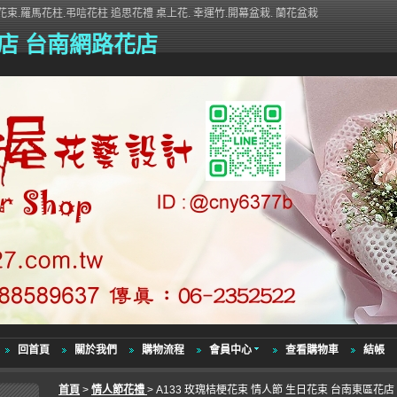
束.羅馬花柱.弔唁花柱 追思花禮 桌上花. 幸運竹.開幕盆栽. 蘭花盆栽
店 台南網路花店
回首頁
關於我們
購物流程
會員中心
查看購物車
結帳
首頁
>
情人節花禮
> A133 玫瑰桔梗花束 情人節 生日花束 台南東區花店