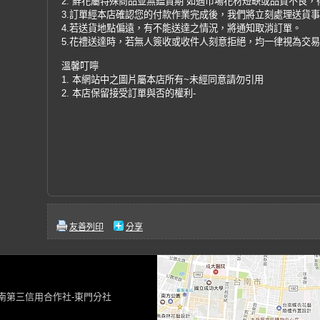
2. 鮮花屬特殊商品並無鑑賞期 如遇市場花材短缺或品質不良
3.訂單經本店確認您的付款作業完成後，我們將立刻處理送貨
4.若送貨地點偏遠，有不能送達之情況，將通知取消訂單。
5.花禮送達時，若無人簽收或收件人刻意拒絕，均一律視為交
溫馨叮嚀
1. 本網站中之圖片屬本店所有~未經同意請勿引用
2. 本店保留接受訂單與否的權利-
友善列印
分享
台南第三信用合作社-東門分社