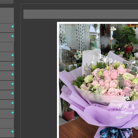
A133 玫瑰桔梗花束 情人節 生日花束 台南東區花店