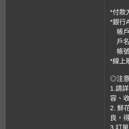
*付款方
*銀行
帳戶：
戶名
帳號：0
*線上
◎注
1.請
容、收
2. 
良，
3.訂