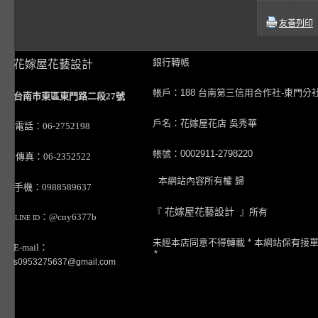
友善列印
銀行轉帳
花嫁屋花藝設計
帳戶：188 台南第三信用合作社-東門分
台南市東區東門路二段27號
戶名：花嫁屋花店 吳秀華
電話：06-2752198
帳號：0002911-2798220
傳真：06-2352522
本網站內容所有權 歸
手機：0988589637
『
花嫁屋花藝設計
』所有
：@cny6377b
LINE ID
未經本店同意不得轉載 * 本網站保有接
E-mail：
*
s0953275637@gmail.com