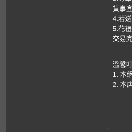
貨事
4.若
5.花
交易
溫馨
1. 
2. 