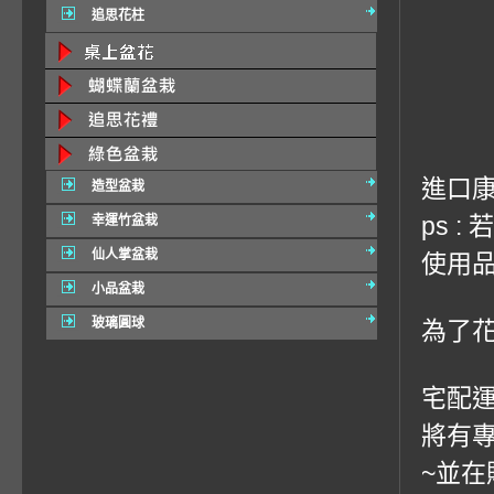
追思花柱
進口康
造型盆栽
ps 
幸運竹盆栽
仙人掌盆栽
使用品
小品盆栽
玻璃圓球
為了
宅配運費
將有
~並在