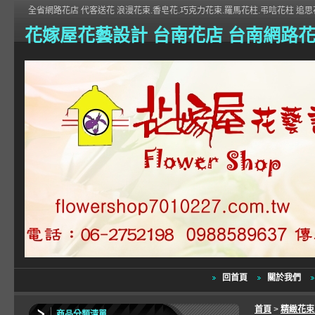
全省網路花店 代客送花 浪漫花束.香皂花.巧克力花束.羅馬花柱.弔唁花柱 追思花
花嫁屋花藝設計 台南花店 台南網路
回首頁
關於我們
首頁
>
精緻花
商品分類清單