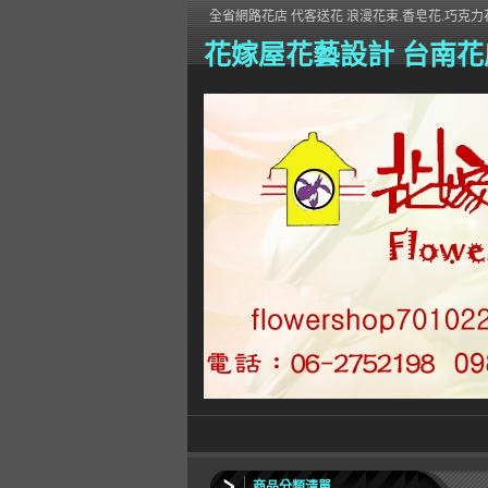
全省網路花店 代客送花 浪漫花束.香皂花.巧克力花
花嫁屋花藝設計 台南花
商品分類清單