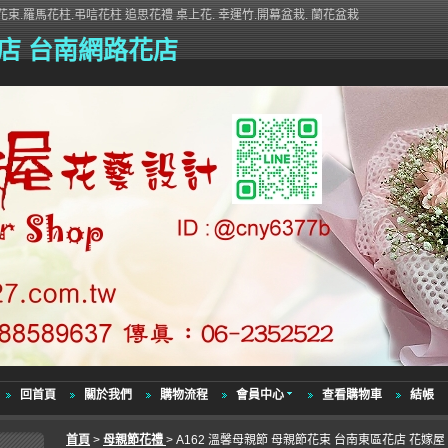
束.羅馬花柱.弔唁花柱 追思花禮 桌上花. 幸運竹.開幕盆栽. 蘭花盆栽
店 台南網路花店
回首頁
關於我們
購物流程
會員中心
查看購物車
結帳
首頁
>
母親節花禮
> A162 溫馨母親節 母親節花束 台南東區花店 花嫁屋