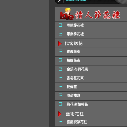
母親節花禮
畢業季花禮
玫瑰花束
精緻花束
金莎.布偶花束
香皂花花束
乾燥花
時尚禮盒
胸花 新娘捧花
喜慶祝福花柱