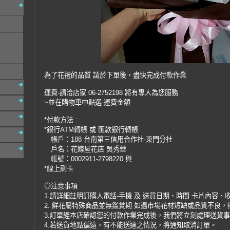
為了花禮的品質 請於下單後，盡快完成付款作業
運費-請洽店家 06-2752198 將有專人為您服務
~並在購物車中點選-運費金額
*付款方法 :
*銀行ATM轉帳 或 匯款銀行轉帳
帳戶：188 台南第三信用合作社-東門分社
戶名：花嫁屋花店 吳秀華
帳號：0002911-2798220 與
*線上刷卡
◎注意事項
1.請詳細註明訂購人電話-手機 及 送貨日期、時間 卡片內容、
2. 鮮花屬特殊商品並無鑑賞期 如遇市場花材短缺或品質不良
3.訂單經本店確認您的付款作業完成後，我們將立刻處理送貨
4.若送貨地點偏遠，有不能送達之情況，將通知取消訂單。