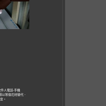
收件人電話-手機
，得以等值花材替代．
事宜。