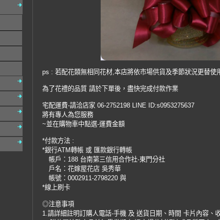
ps : 若配花類無相同花材,本店將依市場供貨及季節狀況更替使
為了花禮的品質 請於下單後，盡快完成付款作業
宅配運費-請洽店家 06-2752198 LINE ID:s0953275637
將有專人為您服務
~並在購物車中點選-運費金額
*付款方法 :
*銀行ATM轉帳 或 匯款銀行轉帳
帳戶：188 台南第三信用合作社-東門分社
戶名：花嫁屋花店 吳秀華
帳號：0002911-2798220 與
*線上刷卡
◎注意事項
1.請詳細註明訂購人電話-手機 及 送貨日期、時間 卡片內容、