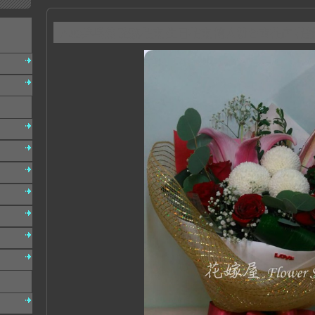
A49乒乓菊 玫瑰花束 生日花束 情人節台南花店 