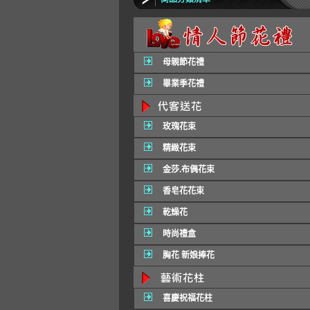
母親節花禮
畢業季花禮
玫瑰花束
精緻花束
金莎.布偶花束
香皂花花束
乾燥花
時尚禮盒
胸花 新娘捧花
喜慶祝福花柱