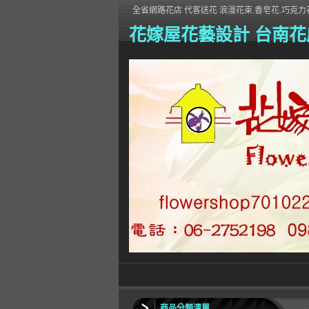
全省網路花店 代客送花 浪漫花束.香皂花.巧克力花
花嫁屋花藝設計 台南花
商品分類清單