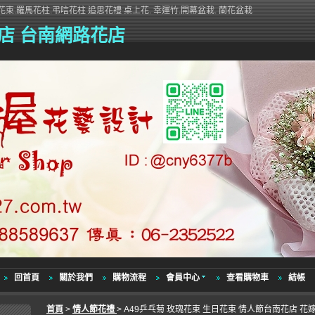
束.羅馬花柱.弔唁花柱 追思花禮 桌上花. 幸運竹.開幕盆栽. 蘭花盆栽
店 台南網路花店
回首頁
關於我們
購物流程
會員中心
查看購物車
結帳
首頁
>
情人節花禮
> A49乒乓菊 玫瑰花束 生日花束 情人節台南花店 