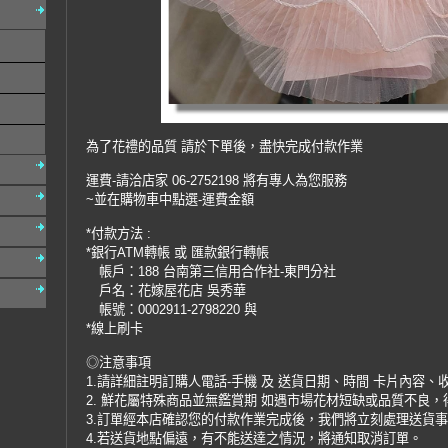
為了花禮的品質 請於下單後，盡快完成付款作業
運費-請洽店家 06-2752198 將有專人為您服務
~並在購物車中點選-運費金額
*付款方法 :
*銀行ATM轉帳 或 匯款銀行轉帳
帳戶：188 台南第三信用合作社-東門分社
戶名：花嫁屋花店 吳秀華
帳號：0002911-2798220 與
*線上刷卡
◎注意事項
1.請詳細註明訂購人電話-手機 及 送貨日期、時間 卡片內容、
2. 鮮花屬特殊商品並無鑑賞期 如遇市場花材短缺或品質不良
3.訂單經本店確認您的付款作業完成後，我們將立刻處理送貨
4.若送貨地點偏遠，有不能送達之情況，將通知取消訂單。