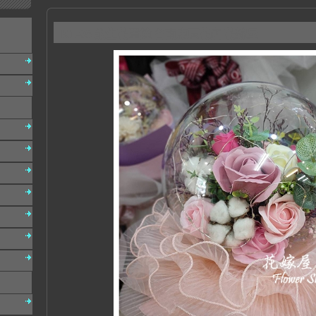
K1-05 永生花罩鐘 台南東區花店 花嫁屋