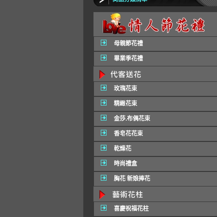
母親節花禮
畢業季花禮
玫瑰花束
精緻花束
金莎.布偶花束
香皂花花束
乾燥花
時尚禮盒
胸花 新娘捧花
喜慶祝福花柱