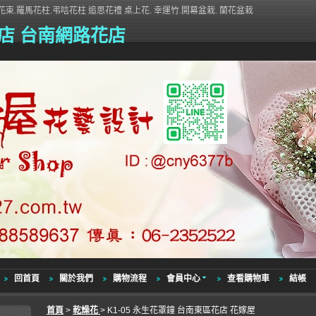
束.羅馬花柱.弔唁花柱 追思花禮 桌上花. 幸運竹.開幕盆栽. 蘭花盆栽
店 台南網路花店
回首頁
關於我們
購物流程
會員中心
查看購物車
結帳
首頁
>
乾燥花
> K1-05 永生花罩鐘 台南東區花店 花嫁屋