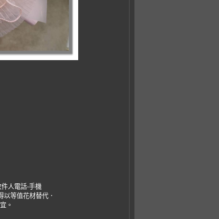
收件人電話-手機
，得以等值花材替代．
事宜。