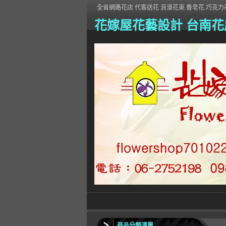
全省網路花店 代客送花 浪漫花束.香皂花.巧克力花
花嫁屋花藝設計 台南花
商品分類清單