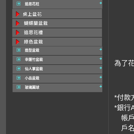
追思花柱
造型盆栽
幸運竹盆栽
為了
仙人掌盆栽
小品盆栽
玻璃圓球
*付款方
*銀行
帳戶：
戶名