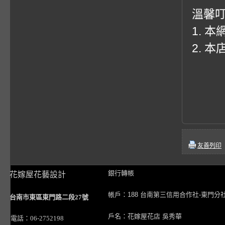
溫馨
1. 
2. 
友善列印
銀行轉帳
花嫁屋花藝設計
帳戶：188 台南第三信用合作社-東門分
台南市東區東門路二段27號
戶名：花嫁屋花店 吳秀華
電話：06-2752198