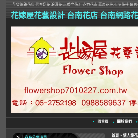
全省網路花店 代客送花 浪漫花束.香皂花.巧克力花束.羅馬花柱.弔唁花柱 追思花
花嫁屋花藝設計 台南花店 台南網路
回首頁
關於我們
首頁
>
情人節
商品分類清單