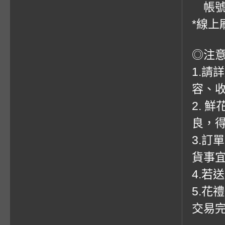
帳號：0
*線上
◎注
1.請
容、收
2. 
良，
3.訂
貨事
4.若
5.花
交易