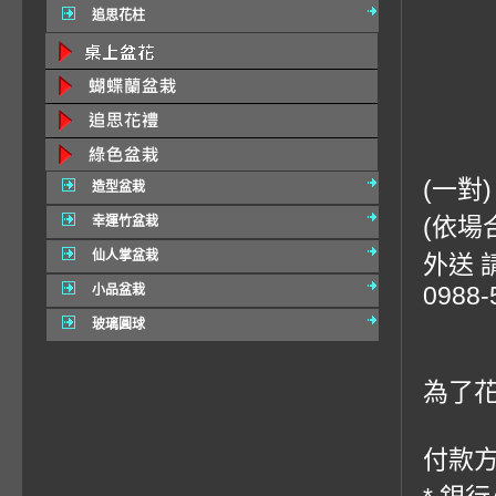
追思花柱
(一對
造型盆栽
(依場
幸運竹盆栽
仙人掌盆栽
外送 請
0988-
小品盆栽
玻璃圓球
為了
付款方