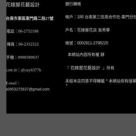
銀行轉帳
花嫁屋花藝設計
帳戶：188 台南第三信用合作社-東門分
台南市東區東門路二段27號
戶名：花嫁屋花店 吳秀華
電話：06-2752198
帳號：0002911-2798220
傳真：06-2352522
本網站內容所有權 歸
手機：0988589637
『
花嫁屋花藝設計
』所有
：@cny6377b
LINE ID
未經本店同意不得轉載 * 本網站保有接
E-mail：
*
s0953275637@gmail.com