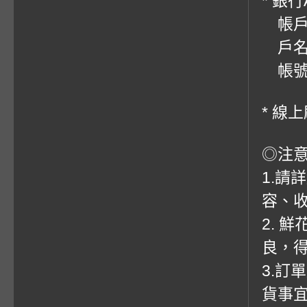
* 銀
帳戶：
戶名
帳號：0
* 線
◎注
1.請
容、收
2. 
良，
3.訂
貨事