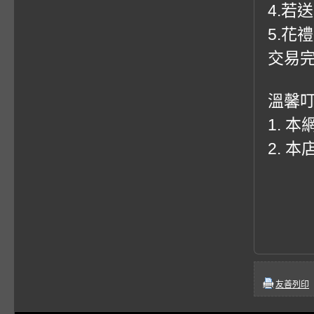
4.若
5.花
交易
溫馨
1. 
2. 
友善列印