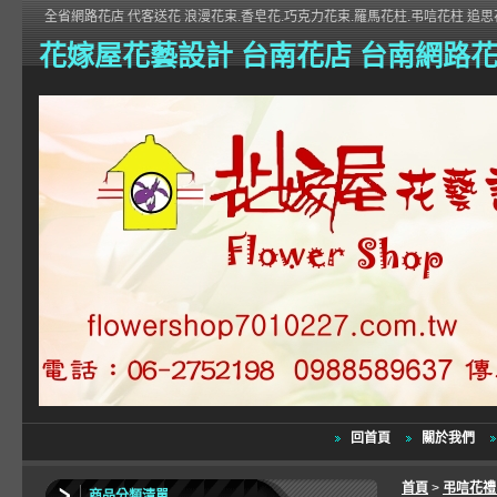
全省網路花店 代客送花 浪漫花束.香皂花.巧克力花束.羅馬花柱.弔唁花柱 追思花
花嫁屋花藝設計 台南花店 台南網路
回首頁
關於我們
首頁
>
弔唁花
商品分類清單