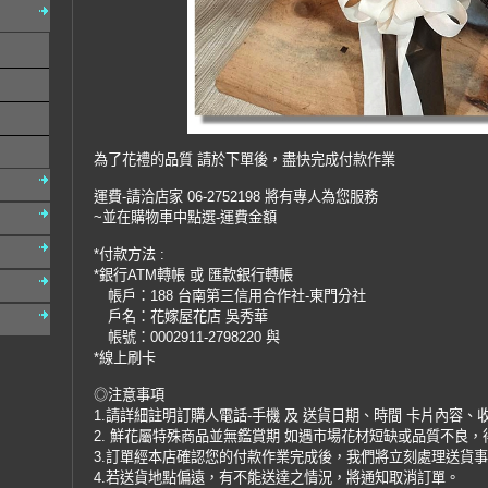
為了花禮的品質 請於下單後，盡快完成付款作業
運費-請洽店家 06-2752198 將有專人為您服務
~並在購物車中點選-運費金額
*付款方法 :
*銀行ATM轉帳 或 匯款銀行轉帳
帳戶：188 台南第三信用合作社-東門分社
戶名：花嫁屋花店 吳秀華
帳號：0002911-2798220 與
*線上刷卡
◎注意事項
1.請詳細註明訂購人電話-手機 及 送貨日期、時間 卡片內容、
2. 鮮花屬特殊商品並無鑑賞期 如遇市場花材短缺或品質不良
3.訂單經本店確認您的付款作業完成後，我們將立刻處理送貨
4.若送貨地點偏遠，有不能送達之情況，將通知取消訂單。