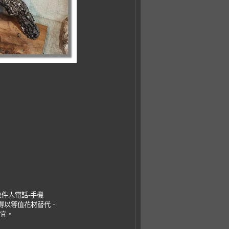
收件人電話-手機
，得以等值花材替代．
事宜。