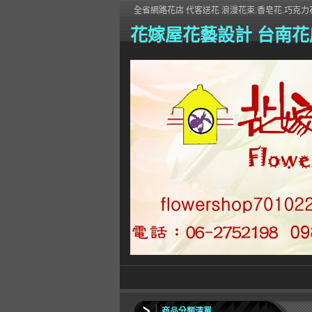
全省網路花店 代客送花 浪漫花束.香皂花.巧克力花
花嫁屋花藝設計 台南花
商品分類清單