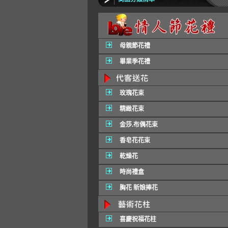
母親節花禮
畢業季花禮
玫瑰花束
精緻花束
金莎.布偶花束
香皂花花束
乾燥花
時尚禮盒
胸花 新娘捧花
喜慶祝福花柱