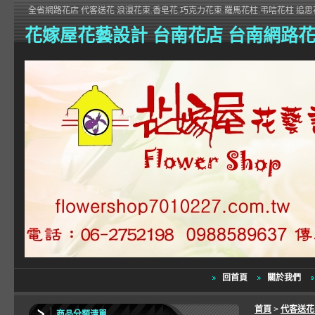
全省網路花店 代客送花 浪漫花束.香皂花.巧克力花束.羅馬花柱.弔唁花柱 追思花
花嫁屋花藝設計 台南花店 台南網路
回首頁
關於我們
首頁
>
代客送
商品分類清單