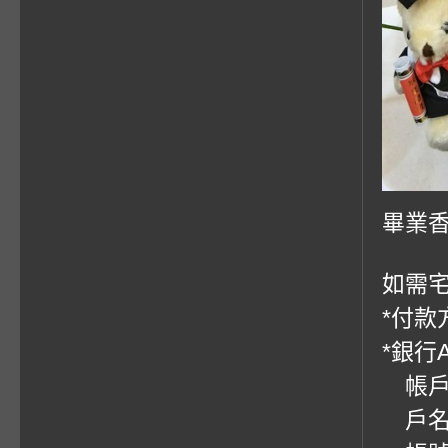
畢業香
如需宅
*付款方
*銀行
帳戶：
戶名