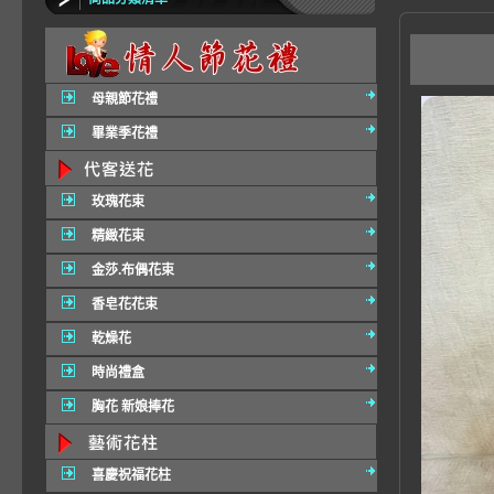
C0
母親節花禮
畢業季花禮
玫瑰花束
精緻花束
金莎.布偶花束
香皂花花束
乾燥花
時尚禮盒
胸花 新娘捧花
喜慶祝福花柱