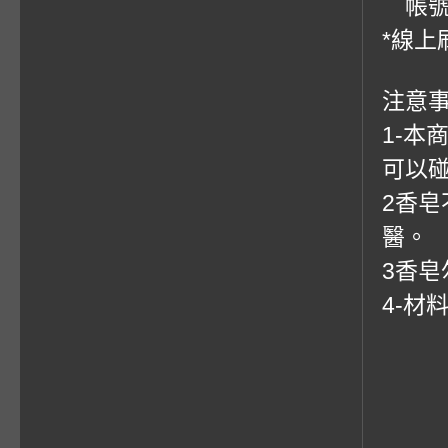
帳號：0
*線上
注意事
1-
可以
2香
醫。
3香
4-材