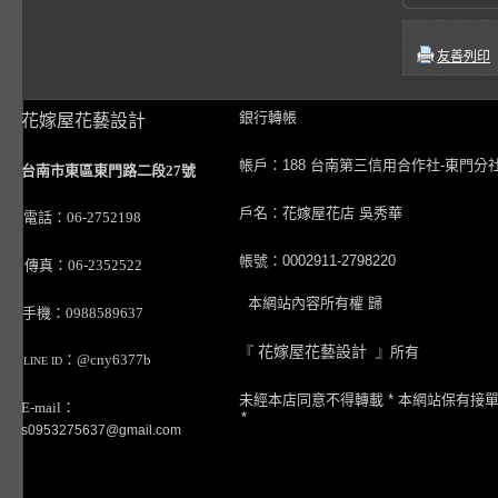
友善列印
銀行轉帳
花嫁屋花藝設計
帳戶：188 台南第三信用合作社-東門分
台南市東區東門路二段27號
戶名：花嫁屋花店 吳秀華
電話：06-2752198
帳號：0002911-2798220
傳真：06-2352522
本網站內容所有權 歸
手機：0988589637
『
花嫁屋花藝設計
』所有
：@cny6377b
LINE ID
未經本店同意不得轉載 * 本網站保有接
E-mail：
*
s0953275637@gmail.com