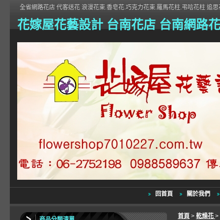
全省網路花店 代客送花 浪漫花束.香皂花.巧克力花束.羅馬花柱.弔唁花柱 追思花
花嫁屋花藝設計 台南花店 台南網路
回首頁
關於我們
首頁
>
乾燥花
>
商品分類清單