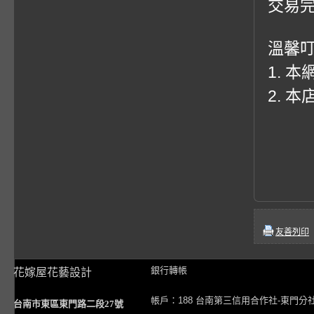
交易
溫馨
1. 
2. 
友善列印
銀行轉帳
花嫁屋花藝設計
帳戶：188 台南第三信用合作社-東門分
台南市東區東門路二段27號