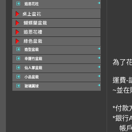
追思花柱
造型盆栽
幸運竹盆栽
為了
仙人掌盆栽
小品盆栽
運費-
玻璃圓球
~並在
*付款方
*銀行
帳戶：