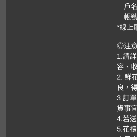
戶名
帳號：0
*線上
◎注
1.請
容、收
2. 
良，
3.訂
貨事
4.若
5.花