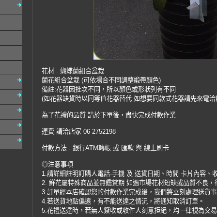
花材 : 蝴蝶蘭組合盆栽
蘭花組合盆栽 (可依場合不同調整緞帶顏色)
備註:花器因批次不同，所以顏色或形狀列有不同
(如花器缺貨時以同等值花器替代 如想要同款式花器請先來電洽
為了花禮的品質 請於下單後，盡快完成付款作業
運費-請洽店家 06-2752198
付款方法 : 銀行ATM轉帳 或 匯款 與 線上刷卡
◎注意事項
1.請詳細註明訂購人電話-手機 及 送貨日期、時間 卡片內容、
2. 鮮花屬特殊商品並無鑑賞期 如遇市場花材短缺或品質不良
3.訂單經本店確認您的付款作業完成後，我們將立刻處理送貨
4.若送貨地點偏遠，有不能送達之情況，將通知取消訂單。
5.花禮送達時，若無人簽收或收件人刻意拒絕，均一律視為交