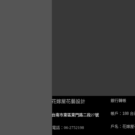
銀行轉帳
花嫁屋花藝設計
帳戶：188 
台南市東區東門路二段27號
戶名：花嫁屋
電話：06-2752198