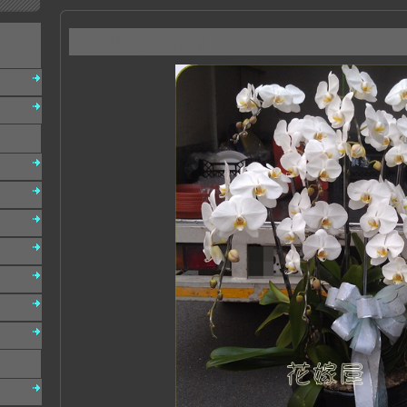
H17精緻蝴蝶蘭盆栽 追思花禮 告別式花禮