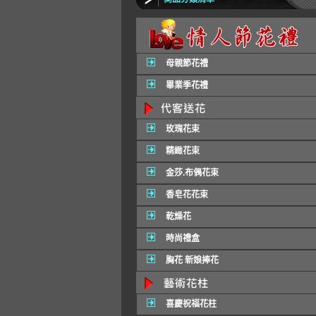
母親節花禮
畢業季花禮
玫瑰花束
精緻花束
金莎.布偶花束
香皂花花束
乾燥花
時尚禮盒
胸花 新娘捧花
喜慶祝福花柱