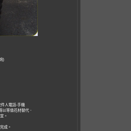
詢)
收件人電話-手機
，得以等值花材替代．
事宜。
易完成。