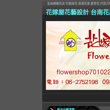
全省網路花店 代客送花 浪漫花束.香皂花.巧克力花
花嫁屋花藝設計 台南花
商品分類清單