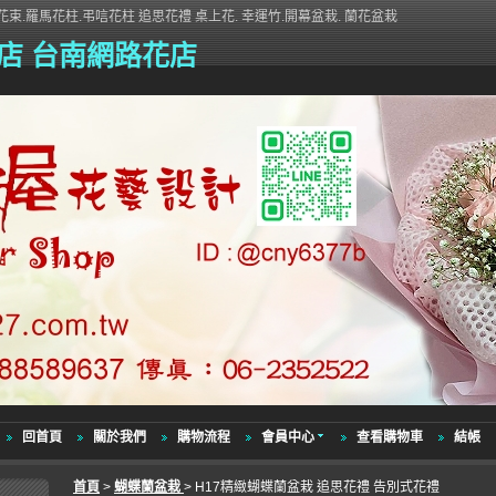
束.羅馬花柱.弔唁花柱 追思花禮 桌上花. 幸運竹.開幕盆栽. 蘭花盆栽
店 台南網路花店
回首頁
關於我們
購物流程
會員中心
查看購物車
結帳
首頁
>
蝴蝶蘭盆栽
> H17精緻蝴蝶蘭盆栽 追思花禮 告別式花禮