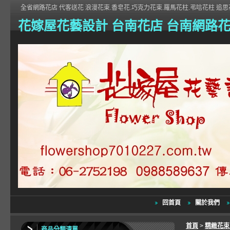
全省網路花店 代客送花 浪漫花束.香皂花.巧克力花束.羅馬花柱.弔唁花柱 追思花
花嫁屋花藝設計 台南花店 台南網路
回首頁
關於我們
首頁
>
精緻花
商品分類清單