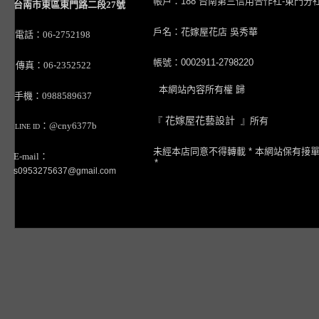
帳戶：188 台南第三信用合作社-東門分
台南市東區東門路二段27號
戶名：花嫁屋花店 吳秀華
電話：06-2752198
帳號：0002911-2798220
傳真：06-2352522
本網站內容所有權 歸
手機：0988589637
『
花嫁屋花藝設計
』所有
：@cny6377b
LINE ID
未經本店同意不得轉載 * 本網站保有接
E-mail：
*
s0953275637@gmail.com