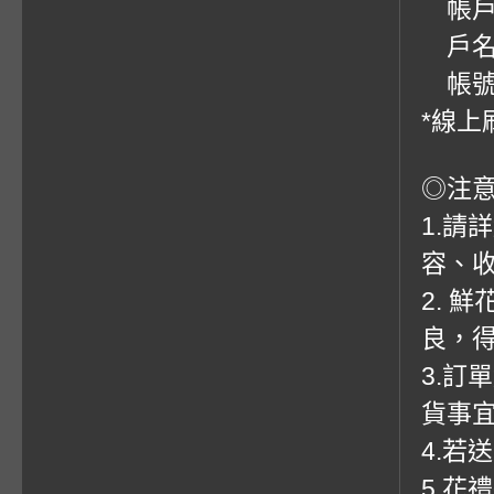
帳戶：
戶名
帳號：0
*線上
◎注
1.請
容、收
2. 
良，
3.訂
貨事
4.若
5.花