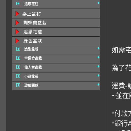
追思花柱
如需宅
造型盆栽
幸運竹盆栽
為了
仙人掌盆栽
小品盆栽
運費-
玻璃圓球
~並在
*付款方
*銀行