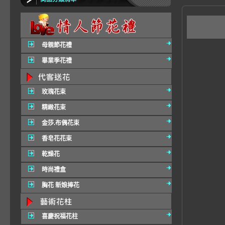
A1
母親節花禮
畢業季花禮
玫瑰花束
精緻花束
金莎.布偶花束
香皂花花束
乾燥花
時尚禮盒
胸花 新娘捧花
喜慶祝福花柱