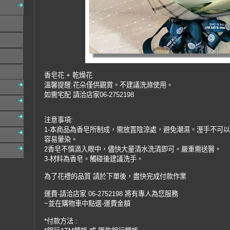
香皂花 + 乾燥花
溫馨提醒:花朵僅供觀賞。不建議洗滌使用。
如需宅配 請洽店家06-2752198
注意事項:
1-本商品為香皂所制成，需放置陰涼處，避免潮濕。溼手不可
容易暈染。
2香皂不慎滴入眼中，儘快大量清水洗清即可。嚴重需送醫。
3-材料為香皂。觸碰後建議洗手。
為了花禮的品質 請於下單後，盡快完成付款作業
運費-請洽店家 06-2752198 將有專人為您服務
~並在購物車中點選-運費金額
*付款方法 :