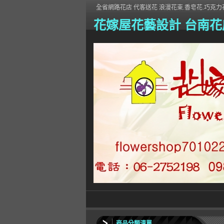
全省網路花店 代客送花 浪漫花束.香皂花.巧克力花
花嫁屋花藝設計 台南花
商品分類清單