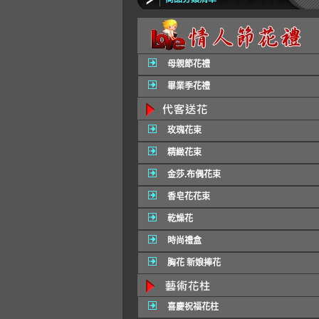
母親節花禮
畢業季花禮
玫瑰花束
精緻花束
金莎.布偶花束
香皂花花束
乾燥花
時尚禮盒
胸花 新娘捧花
喜慶祝福花柱