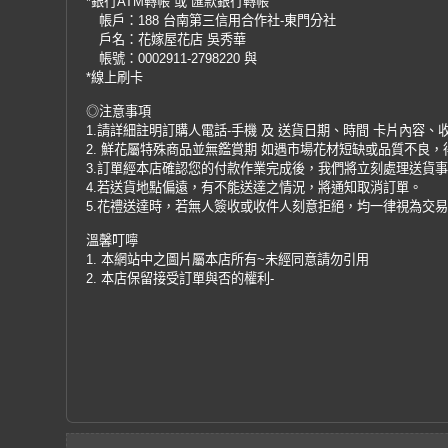
*銀行ATM轉帳 或 匯款銀行轉帳
帳戶：188 台南第三信用合作社-東門分社
戶名：花嫁屋花店 吳秀華
帳號：0002911-2798220 與
*線上刷卡
◎注意事項
1.請詳細註明訂購人電話-手機 及 送貨日期、時間 卡片內容、
2. 鮮花屬特殊商品並無鑑賞期 如遇市場花材短缺或品質不良
3.訂單經本店確認您的付款作業完成後，我們將立刻處理送貨
4.若送貨地點偏遠，有不能送達之情況，將通知取消訂單。
5.花禮送達時，若無人簽收或收件人刻意拒絕，均一律視為交
溫馨叮嚀
1. 本網站中之圖片屬本店所有~未經同意請勿引用
2. 本店保留接受訂單與否的權利-