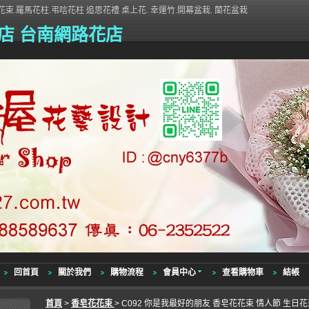
束.羅馬花柱.弔唁花柱 追思花禮 桌上花. 幸運竹.開幕盆栽. 蘭花盆栽
店 台南網路花店
回首頁
關於我們
購物流程
會員中心
查看購物車
結帳
首頁
>
香皂花花束
> C092 你是我最好的朋友 香皂花花束 情人節 生日