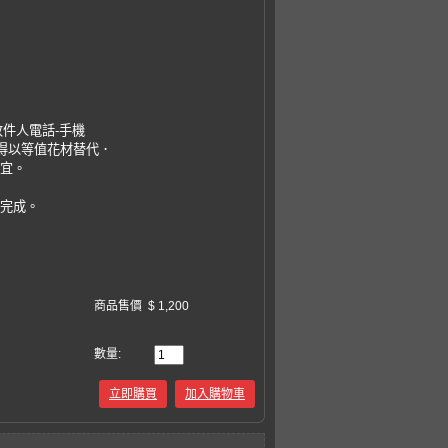
收件人電話-手機
，得以等值花材替代．
事宜。
易完成。
商品售價
$ 1,200
數量:
立即購買
加入購物車