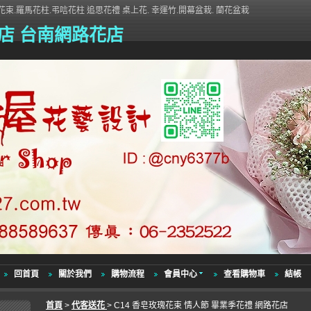
束.羅馬花柱.弔唁花柱 追思花禮 桌上花. 幸運竹.開幕盆栽. 蘭花盆栽
店 台南網路花店
回首頁
關於我們
購物流程
會員中心
查看購物車
結帳
首頁
>
代客送花
> C14 香皂玫瑰花束 情人節 畢業季花禮 網路花店