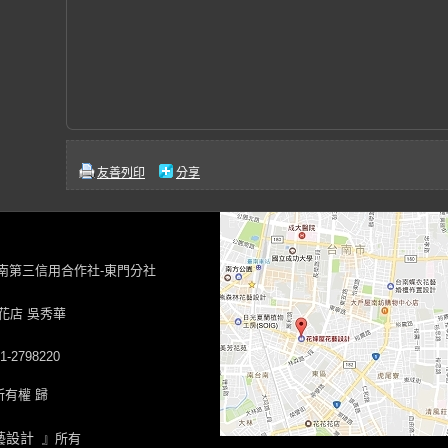
友善列印
分享
台南第三信用合作社-東門分社
花店 吳秀華
-2798220
有權 歸
藝設計
』所有