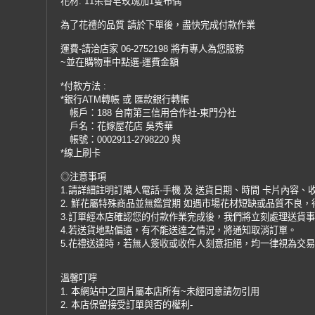
花材: 11朵香皂玫瑰加1隻布偶
為了花禮的品質 請於下單後，盡快完成付款作業
運費-請洽店家 06-2752198 將有專人為您服務
~並在購物車中點選-運費金額
*付款方法 :
*銀行ATM轉帳 或 匯款銀行轉帳
帳戶：188 台南第三信用合作社-東門分社
戶名：花嫁屋花店 吳秀華
帳號：0002911-2798220 與
*線上刷卡
◎注意事項
1.請詳細註明訂購人電話-手機 及 送貨日期、時間 卡片內容、
2. 鮮花屬特殊商品並無鑑賞期 如遇市場花材短缺或品質不良
3.訂單經本店確認您的付款作業完成後，我們將立刻處理送貨
4.若送貨地點偏遠，有不能送達之情況，將通知取消訂單。
5.花禮送達時，若無人簽收或收件人刻意拒絕，均一律視為交
溫馨叮嚀
1. 本網站中之圖片屬本店所有~未經同意請勿引用
2. 本店保留接受訂單與否的權利-