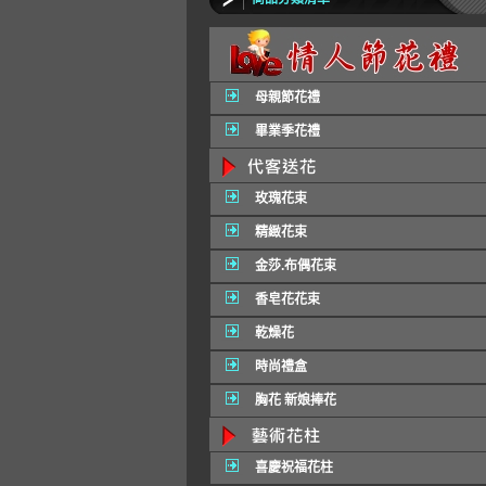
母親節花禮
畢業季花禮
玫瑰花束
精緻花束
金莎.布偶花束
香皂花花束
乾燥花
時尚禮盒
胸花 新娘捧花
喜慶祝福花柱