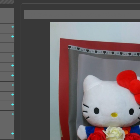
C14 香皂玫瑰花束 情人節 畢業季花禮 網路花店