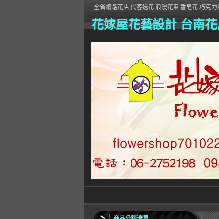
全省網路花店 代客送花 浪漫花束.香皂花.巧克力花
花嫁屋花藝設計 台南花
商品分類清單