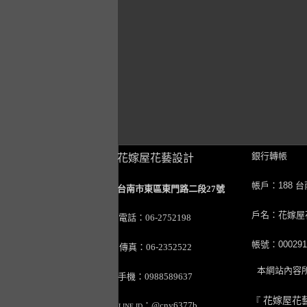
銀行轉帳
花嫁屋花藝設計
帳戶：188 
台南市東區東門路二段27號
戶名：花嫁屋
電話：06-2752198
帳號：0002911
傳真：06-2352522
本網站內容所
手機：0988589637
『
花嫁屋花
：@cny6377b
LINE ID