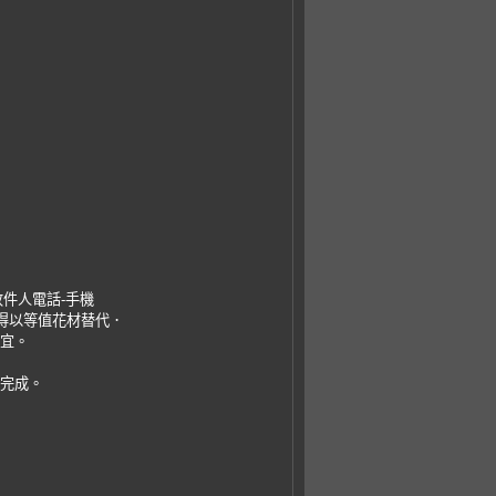
收件人電話-手機
，得以等值花材替代．
事宜。
易完成。