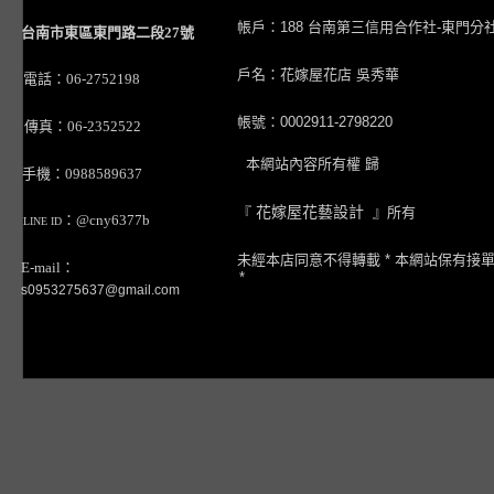
帳戶：188 台南第三信用合作社-東門分
台南市東區東門路二段27號
戶名：花嫁屋花店 吳秀華
電話：06-2752198
帳號：0002911-2798220
傳真：06-2352522
本網站內容所有權 歸
手機：0988589637
『
花嫁屋花藝設計
』所有
：@cny6377b
LINE ID
未經本店同意不得轉載 * 本網站保有接
E-mail：
*
s0953275637@gmail.com