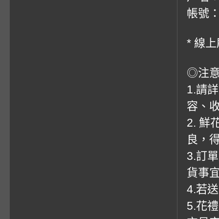
帳號：0
* 線
◎注
1.請
容、收
2. 
良，
3.訂
貨事
4.若
5.花