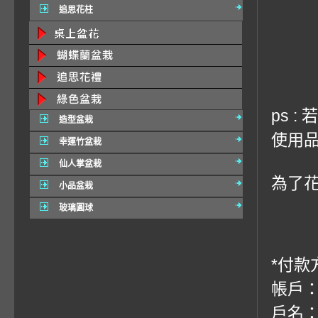
追思花柱
ps 
造型盆栽
使用品
幸運竹盆栽
仙人掌盆栽
為了
小品盆栽
玻璃圓球
*付款
帳戶：
戶名：