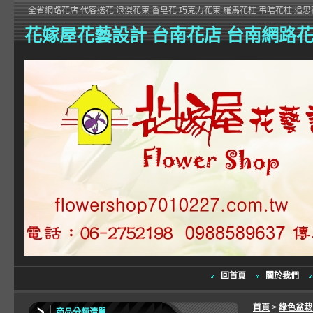
全省網路花店 代客送花 浪漫花束.香皂花.巧克力花束.羅馬花柱.弔唁花柱 追思花
花嫁屋花藝設計 台南花店 台南網路
回首頁
關於我們
首頁
>
綠色盆
商品分類清單