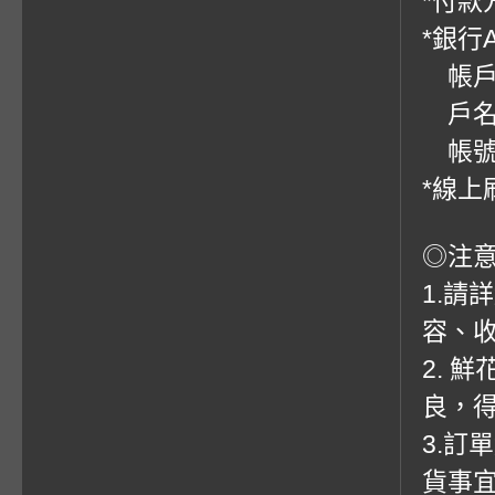
*付款方
*銀行
帳戶：
戶名
帳號：0
*線上
◎注
1.請
容、收
2. 
良，
3.訂
貨事