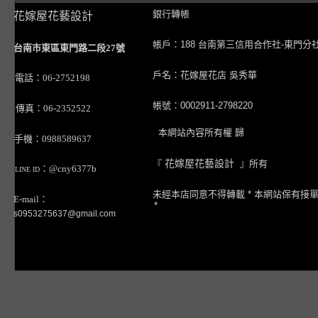
銀行轉帳
花嫁屋花藝設計
帳戶：188 台南第三信用合作社-東門分
台南市東區東門路二段27號
戶名：花嫁屋花店 吳秀華
電話：06-2752198
帳號：0002911-2798220
傳真：06-2352522
本網站內容所有權 歸
手機：0988589637
『
花嫁屋花藝設計
』所有
：@cny6377b
LINE ID
未經本店同意不得轉載 * 本網站保有接
E-mail：
*
s0953275637@gmail.com