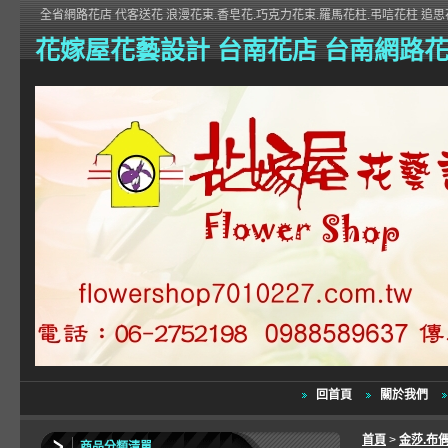
全省網路花店 代客送花 浪漫花束.香皂花.巧克力花束.羅馬花柱.弔唁花柱 追思花
花嫁屋花藝設計 台南花店 台南網路
回首頁
關於我們
首頁
>
金莎.布
商品分類清單