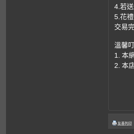
4.若
5.花
交易
溫馨
1. 
2. 
友善列印