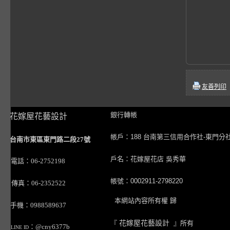
友善列印
銀行轉帳
花嫁屋花藝設計
帳戶：188 台南第三信用合作社-東門分
台南市東區東門路二段27號
戶名：花嫁屋花店 吳秀華
電話：06-2752198
帳號：0002911-2798220
傳真：06-2352522
本網站內容所有權 歸
手機：0988589637
『
花嫁屋花藝設計
』所有
：@cny6377b
LINE ID