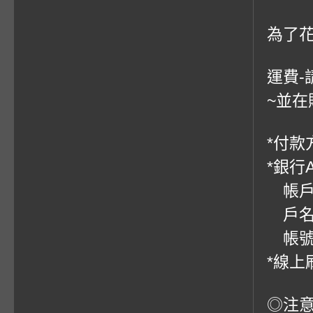
為了
運費-
~並在
*付款方
*銀行
帳戶：
戶名
帳號：0
*線上
◎注