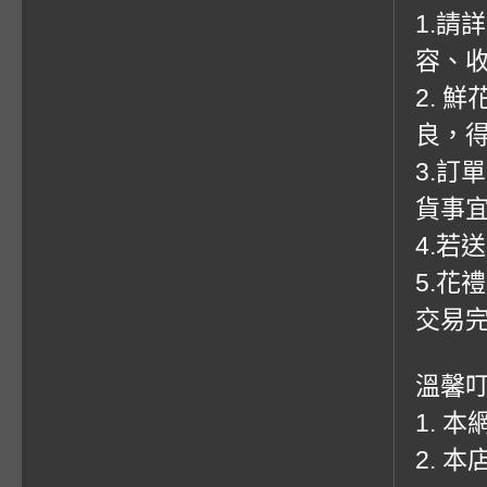
1.請
容、收
2. 
良，
3.訂
貨事
4.若
5.花
交易
溫馨
1. 
2. 