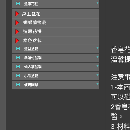
追思花柱
香皂花
造型盆栽
溫馨
幸運竹盆栽
仙人掌盆栽
注意事
小品盆栽
玻璃圓球
1-
可以
2香
醫。
3-材