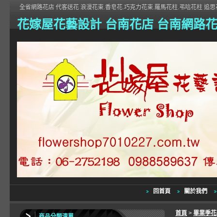
全省網路花店 代客送花 浪漫花束.香皂花.巧克力花束.羅馬花柱.弔唁花柱 追思花
花嫁屋花藝設計 台南花店 台南網路
回首頁
關於我們
首頁
>
畢業季
商品分類清單