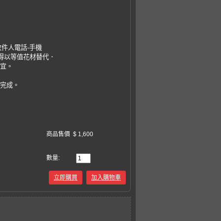
收件人電話-手機
，得以等值花材替代．
事宜。
易完成。
商品售價
$ 1,600
數量:
立即購買
加入購物車