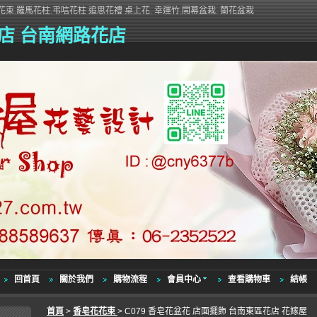
束.羅馬花柱.弔唁花柱 追思花禮 桌上花. 幸運竹.開幕盆栽. 蘭花盆栽
店 台南網路花店
回首頁
關於我們
購物流程
會員中心
查看購物車
結帳
首頁
>
香皂花花束
> C079 香皂花盆花 店面擺飾 台南東區花店 花嫁屋