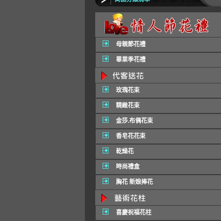
母親節花禮
畢業季花禮
玫瑰花束
精緻花束
金莎.布偶花束
香皂花花束
乾燥花
時尚禮盒
胸花 新娘捧花
喜慶祝福花柱