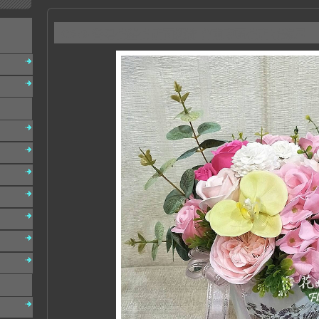
C079 香皂花盆花 店面擺飾 台南東區花店 花嫁屋