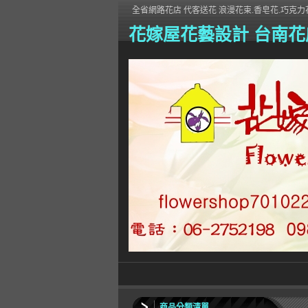
全省網路花店 代客送花 浪漫花束.香皂花.巧克力花
花嫁屋花藝設計 台南花
商品分類清單