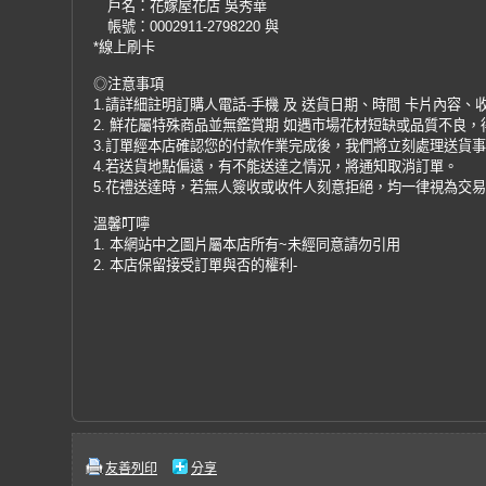
戶名：花嫁屋花店 吳秀華
帳號：0002911-2798220 與
*線上刷卡
◎注意事項
1.請詳細註明訂購人電話-手機 及 送貨日期、時間 卡片內容、
2. 鮮花屬特殊商品並無鑑賞期 如遇市場花材短缺或品質不良
3.訂單經本店確認您的付款作業完成後，我們將立刻處理送貨
4.若送貨地點偏遠，有不能送達之情況，將通知取消訂單。
5.花禮送達時，若無人簽收或收件人刻意拒絕，均一律視為交
溫馨叮嚀
1. 本網站中之圖片屬本店所有~未經同意請勿引用
2. 本店保留接受訂單與否的權利-
友善列印
分享