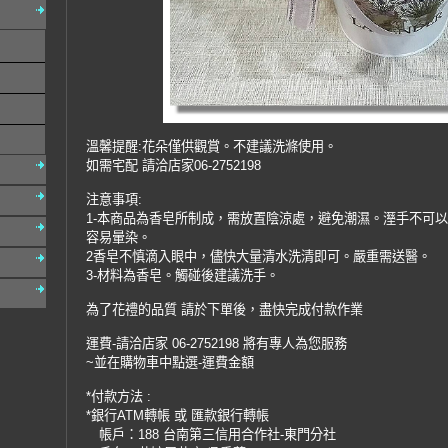
溫馨提醒:花朵僅供觀賞。不建議洗滌使用。
如需宅配 請洽店家06-2752198
注意事項:
1-本商品為香皂所制成，需放置陰涼處，避免潮濕。溼手不可
容易暈染。
2香皂不慎滴入眼中，儘快大量清水洗清即可。嚴重需送醫。
3-材料為香皂。觸碰後建議洗手。
為了花禮的品質 請於下單後，盡快完成付款作業
運費-請洽店家 06-2752198 將有專人為您服務
~並在購物車中點選-運費金額
*付款方法 :
*銀行ATM轉帳 或 匯款銀行轉帳
帳戶：188 台南第三信用合作社-東門分社